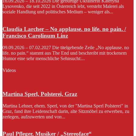
16.09.2026 – 18.10.2026 Die gebürtige Ukrainerin Kateryna
Lysovenko, die seit 2022 in Österreich lebt, versteht Malerei als
soziale Handlung und politisches Medium – weniger als...
Claudia Larcher – No applause. no life. no pain. /
Francisco Carolinum Linz
09.09.2026 – 07.02.2027 Die titelgebende Zeile „No applause. no
life. no pain.“ stammt aus The End und beschreibt mit trockenem
Humor eine sehr menschliche Sehnsucht:...
Videos
Martina Sperl, Polsterei, Graz
Martina Lehner, ehem. Sperl, von der "Martina Sperl Polsterei" in
Graz, fand ihre Leidenschaft darin, alte Sitzmöbel zu erwerben, zu
zerlegen, aufzuwerten und von...
Paul Pfleger, Musiker / „Stereoface“