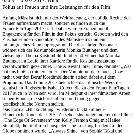
02.03. – 09.03.2017; Wien.
Fokus auf Frauen und ihre Leistungen für den Film
Anfang März ist nicht nur der Weltfrauentag, der auf die Rechte der
Frauen aufmerksam macht, sondern es finden auch die
FrauenFilmTage 2017 statt. Dabei werden Frauen und ihr
Engagement für den Film in den Fokus gerückt. Geboten wird den
ZuschauerInnen Kino abseits des Mainstreams und ein
umfangreiches Rahmenprogramm. Die diesjährige Personale
widmet sich der Kostümbildnerin Monika Buttinger und dem
vielseitigen Thema Kostümbild. In über 50 Filmen hat Monika
Buttinger im Laufe ihrer Karriere für die Kostümausstattung
verantwortlich gezeichnet. Eine Auswahl Ihrer Filme, darunter „Was
hat uns bloß so ruiniert“ oder „Der Vampir auf der Couch“, bzw.
mehr über den Beruf Kostümbildnerin stehen dabei auf dem
Programm. Das Tribute 2017 beleuchtet das filmische Werk der
spanischen Regisseurin Isabel Coixet, die zu den FrauenFilmTagen
2017 auch in Wien sein wird. Im Mittelpunkt ihrer filmischen Arbeit
stehen Frauen, die sich risikobereit und mutig gegen
gesellschaftliche Normen stellen.
Das Format „Blickrichtung“ wiederum blickt auf neue
FilmemacherInnen der USA. Zu sehen sind unter anderem die Filme
„The Edge Of Seventeen“ von Kelly Fremon Craig mit Hailee
Steinfeld, die für ihre schauspielerische Leistung für den Golden
Globe nominiert wurde, „Always Shine“ von Sophia Takal und