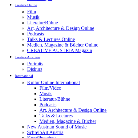
Creative Online
Film
Musik
Literatur/Bühne
Art, Architecture & Design Online
Podcasts
Talks & Lectures Online
Medien, Magazine & Bücher Online
CREATIVE AUSTRIA Magazin
Creative Austrians
Portraits
Diskurs
International
Kultur Online International
Film/Video
Musik
Literatur/Bühne
Podcasts
Art, Architecture & Design Online
Talks & Lectures
Medien, Magazine & Bücher
New Austrian Sound of Music
SchreibArt Austria
Kurzfilmschau