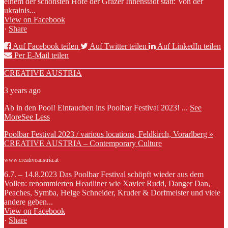
einem der schönsten Höfe der Grazer Innenstadt statt: Von der
ukrainis...
View on Facebook
·
Share
Auf Facebook teilen
Auf Twitter teilen
Auf LinkedIn teilen
Per E-Mail teilen
CREATIVE AUSTRIA
3 years ago
Ab in den Pool! Eintauchen ins Poolbar Festival 2023!
...
See
More
See Less
Poolbar Festival 2023 / various locations, Feldkirch, Vorarlberg »
CREATIVE AUSTRIA – Contemporary Culture
www.creativeaustria.at
6.7. – 14.8.2023 Das Poolbar Festival schöpft wieder aus dem
Vollen: renommierten Headliner wie Xavier Rudd, Danger Dan,
Peaches, Symba, Helge Schneider, Kruder & Dorfmeister und viele
andere geben...
View on Facebook
·
Share