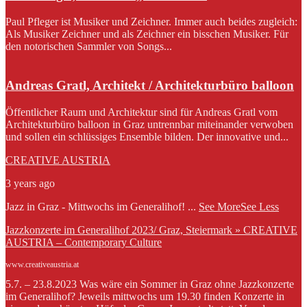
Paul Pfleger ist Musiker und Zeichner. Immer auch beides zugleich:
Als Musiker Zeichner und als Zeichner ein bisschen Musiker. Für
den notorischen Sammler von Songs...
Andreas Gratl, Architekt / Architekturbüro balloon
Öffentlicher Raum und Architektur sind für Andreas Gratl vom
Architekturbüro balloon in Graz untrennbar miteinander verwoben
und sollen ein schlüssiges Ensemble bilden. Der innovative und...
CREATIVE AUSTRIA
3 years ago
Jazz in Graz - Mittwochs im Generalihof!
...
See More
See Less
Jazzkonzerte im Generalihof 2023/ Graz, Steiermark » CREATIVE
AUSTRIA – Contemporary Culture
www.creativeaustria.at
5.7. – 23.8.2023 Was wäre ein Sommer in Graz ohne Jazzkonzerte
im Generalihof? Jeweils mittwochs um 19.30 finden Konzerte in