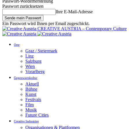
Passwort-Wiederherstellung
Passwort zurücksetzen
Ihre E-Mail-Adresse
Ein Passwort wird Ihnen per Email zugeschickt.
CREATIVE AUSTRIA – Contemporary Culture
Orte
Graz / Steiermark
Linz
Salzburg
Wien
Vorarlberg
Gegenwartskultur
Aktuell
Bühne
Kunst
Festivals
Film
Musik
Future Cities
Creative Industries
Organisationen & Plattformen