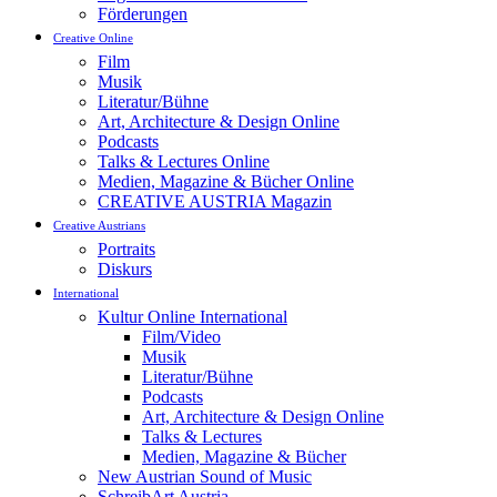
Förderungen
Creative Online
Film
Musik
Literatur/Bühne
Art, Architecture & Design Online
Podcasts
Talks & Lectures Online
Medien, Magazine & Bücher Online
CREATIVE AUSTRIA Magazin
Creative Austrians
Portraits
Diskurs
International
Kultur Online International
Film/Video
Musik
Literatur/Bühne
Podcasts
Art, Architecture & Design Online
Talks & Lectures
Medien, Magazine & Bücher
New Austrian Sound of Music
SchreibArt Austria