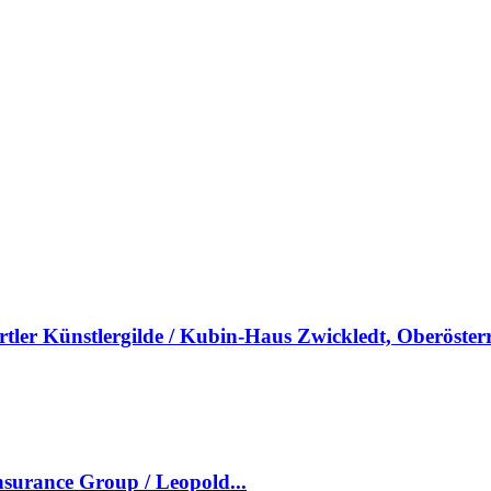
rtler Künstler­gilde / Kubin-Haus Zwickledt, Oberöster
surance Group / Leopold...