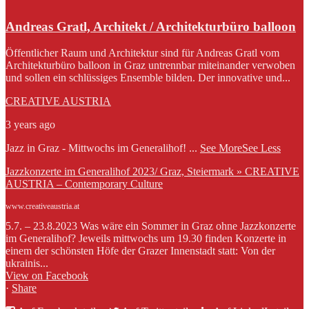
Andreas Gratl, Architekt / Architekturbüro balloon
Öffentlicher Raum und Architektur sind für Andreas Gratl vom
Architekturbüro balloon in Graz untrennbar miteinander verwoben
und sollen ein schlüssiges Ensemble bilden. Der innovative und...
CREATIVE AUSTRIA
3 years ago
Jazz in Graz - Mittwochs im Generalihof!
...
See More
See Less
Jazzkonzerte im Generalihof 2023/ Graz, Steiermark » CREATIVE
AUSTRIA – Contemporary Culture
www.creativeaustria.at
5.7. – 23.8.2023 Was wäre ein Sommer in Graz ohne Jazzkonzerte
im Generalihof? Jeweils mittwochs um 19.30 finden Konzerte in
einem der schönsten Höfe der Grazer Innenstadt statt: Von der
ukrainis...
View on Facebook
·
Share