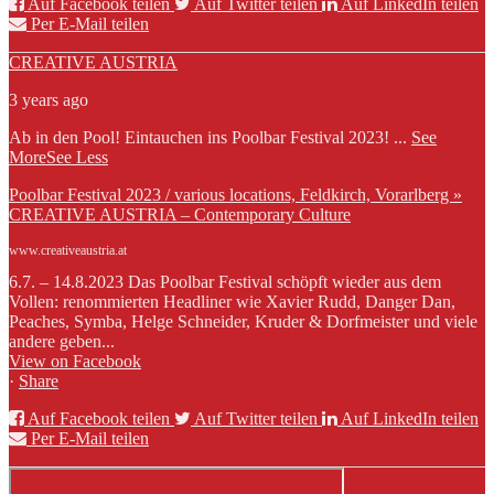
Auf Facebook teilen
Auf Twitter teilen
Auf LinkedIn teilen
Per E-Mail teilen
CREATIVE AUSTRIA
3 years ago
Ab in den Pool! Eintauchen ins Poolbar Festival 2023!
...
See
More
See Less
Poolbar Festival 2023 / various locations, Feldkirch, Vorarlberg »
CREATIVE AUSTRIA – Contemporary Culture
www.creativeaustria.at
6.7. – 14.8.2023 Das Poolbar Festival schöpft wieder aus dem
Vollen: renommierten Headliner wie Xavier Rudd, Danger Dan,
Peaches, Symba, Helge Schneider, Kruder & Dorfmeister und viele
andere geben...
View on Facebook
·
Share
Auf Facebook teilen
Auf Twitter teilen
Auf LinkedIn teilen
Per E-Mail teilen