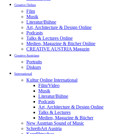
Creative Online
Film
Musik
Literatur/Bühne
Art, Architecture & Design Online
Podcasts
Talks & Lectures Online
Medien, Magazine & Bücher Online
CREATIVE AUSTRIA Magazin
Creative Austrians
Portraits
Diskurs
International
Kultur Online International
Film/Video
Musik
Literatur/Bühne
Podcasts
Art, Architecture & Design Online
Talks & Lectures
Medien, Magazine & Bücher
New Austrian Sound of Music
SchreibArt Austria
Kurzfilmschau