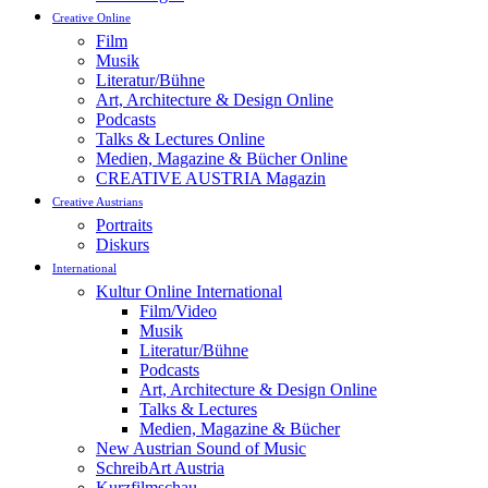
Creative Online
Film
Musik
Literatur/Bühne
Art, Architecture & Design Online
Podcasts
Talks & Lectures Online
Medien, Magazine & Bücher Online
CREATIVE AUSTRIA Magazin
Creative Austrians
Portraits
Diskurs
International
Kultur Online International
Film/Video
Musik
Literatur/Bühne
Podcasts
Art, Architecture & Design Online
Talks & Lectures
Medien, Magazine & Bücher
New Austrian Sound of Music
SchreibArt Austria
Kurzfilmschau