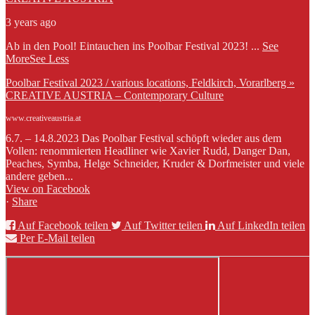
3 years ago
Ab in den Pool! Eintauchen ins Poolbar Festival 2023!
...
See
More
See Less
Poolbar Festival 2023 / various locations, Feldkirch, Vorarlberg »
CREATIVE AUSTRIA – Contemporary Culture
www.creativeaustria.at
6.7. – 14.8.2023 Das Poolbar Festival schöpft wieder aus dem
Vollen: renommierten Headliner wie Xavier Rudd, Danger Dan,
Peaches, Symba, Helge Schneider, Kruder & Dorfmeister und viele
andere geben...
View on Facebook
·
Share
Auf Facebook teilen
Auf Twitter teilen
Auf LinkedIn teilen
Per E-Mail teilen