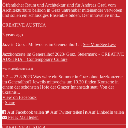
Öffentlicher Raum und Architektur sind für Andreas Gratl vom
Architekturbüro balloon in Graz untrennbar miteinander verwoben
und sollen ein schlüssiges Ensemble bilden. Der innovative und...
CREATIVE AUSTRIA
3 years ago
Jazz in Graz - Mittwochs im Generalihof!
...
See More
See Less
Jazzkonzerte im Generalihof 2023/ Graz, Steiermark » CREATIVE
AUSTRIA – Contemporary Culture
www.creativeaustria.at
5.7. – 23.8.2023 Was wäre ein Sommer in Graz ohne Jazzkonzerte
im Generalihof? Jeweils mittwochs um 19.30 finden Konzerte in
einem der schönsten Höfe der Grazer Innenstadt statt: Von der
ukrainis...
View on Facebook
·
Share
Auf Facebook teilen
Auf Twitter teilen
Auf LinkedIn teilen
Per E-Mail teilen
CREATIVE AUSTRIA