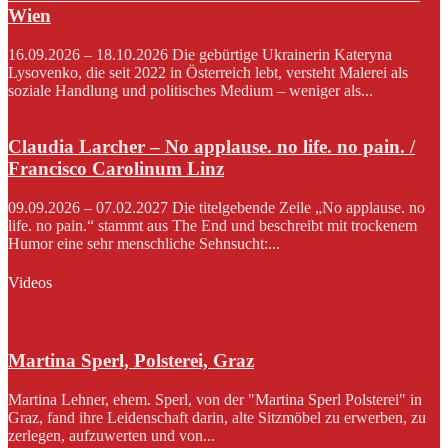
Wien
16.09.2026 – 18.10.2026 Die gebürtige Ukrainerin Kateryna
Lysovenko, die seit 2022 in Österreich lebt, versteht Malerei als
soziale Handlung und politisches Medium – weniger als...
Claudia Larcher – No applause. no life. no pain. /
Francisco Carolinum Linz
09.09.2026 – 07.02.2027 Die titelgebende Zeile „No applause. no
life. no pain.“ stammt aus The End und beschreibt mit trockenem
Humor eine sehr menschliche Sehnsucht:...
Videos
Martina Sperl, Polsterei, Graz
Martina Lehner, ehem. Sperl, von der "Martina Sperl Polsterei" in
Graz, fand ihre Leidenschaft darin, alte Sitzmöbel zu erwerben, zu
zerlegen, aufzuwerten und von...