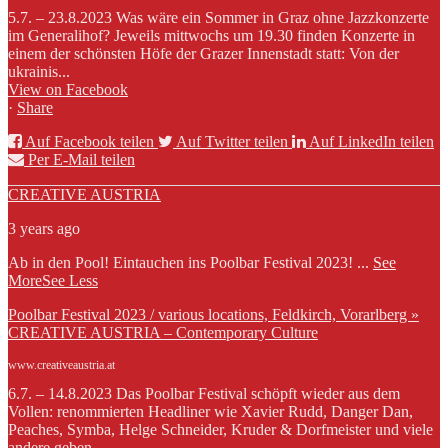
5.7. – 23.8.2023 Was wäre ein Sommer in Graz ohne Jazzkonzerte
im Generalihof? Jeweils mittwochs um 19.30 finden Konzerte in
einem der schönsten Höfe der Grazer Innenstadt statt: Von der
ukrainis...
View on Facebook
·
Share
Auf Facebook teilen
Auf Twitter teilen
Auf LinkedIn teilen
Per E-Mail teilen
CREATIVE AUSTRIA
3 years ago
Ab in den Pool! Eintauchen ins Poolbar Festival 2023!
...
See
More
See Less
Poolbar Festival 2023 / various locations, Feldkirch, Vorarlberg »
CREATIVE AUSTRIA – Contemporary Culture
www.creativeaustria.at
6.7. – 14.8.2023 Das Poolbar Festival schöpft wieder aus dem
Vollen: renommierten Headliner wie Xavier Rudd, Danger Dan,
Peaches, Symba, Helge Schneider, Kruder & Dorfmeister und viele
andere geben...