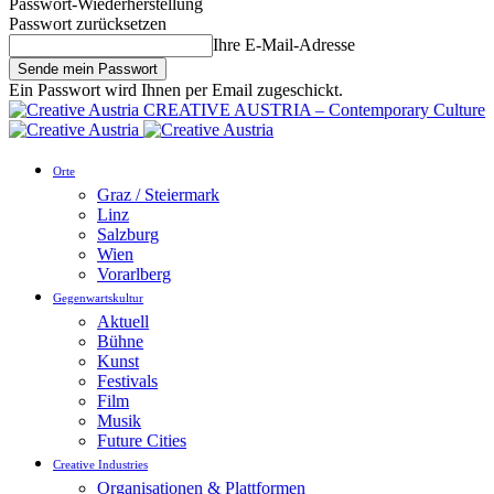
Passwort-Wiederherstellung
Passwort zurücksetzen
Ihre E-Mail-Adresse
Ein Passwort wird Ihnen per Email zugeschickt.
CREATIVE AUSTRIA – Contemporary Culture
Orte
Graz / Steiermark
Linz
Salzburg
Wien
Vorarlberg
Gegenwartskultur
Aktuell
Bühne
Kunst
Festivals
Film
Musik
Future Cities
Creative Industries
Organisationen & Plattformen