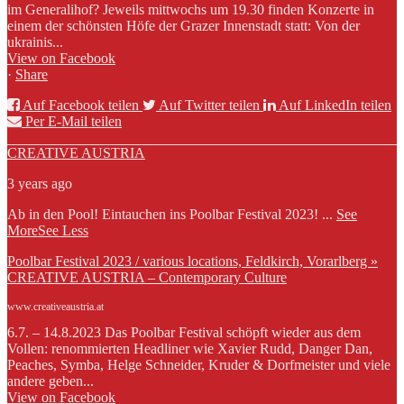
im Generalihof? Jeweils mittwochs um 19.30 finden Konzerte in
einem der schönsten Höfe der Grazer Innenstadt statt: Von der
ukrainis...
View on Facebook
·
Share
Auf Facebook teilen
Auf Twitter teilen
Auf LinkedIn teilen
Per E-Mail teilen
CREATIVE AUSTRIA
3 years ago
Ab in den Pool! Eintauchen ins Poolbar Festival 2023!
...
See
More
See Less
Poolbar Festival 2023 / various locations, Feldkirch, Vorarlberg »
CREATIVE AUSTRIA – Contemporary Culture
www.creativeaustria.at
6.7. – 14.8.2023 Das Poolbar Festival schöpft wieder aus dem
Vollen: renommierten Headliner wie Xavier Rudd, Danger Dan,
Peaches, Symba, Helge Schneider, Kruder & Dorfmeister und viele
andere geben...
View on Facebook