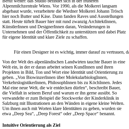
Beruf weiter: das Studio befindet sich in der früheren
Alpenmilchzentrale Wiens. Vor 1990, als die Molkerei langsam
abgebaut wurde, verarbeitete die Wiedner Molkerei Johann Trösch
hier noch Butter und Käse. Dann fanden Raves und Ausstellungen
statt. Heute tüftelt Bauer hier mit rund zwanzig ArchitektInnen,
KünstlerInnen und DesignerInnen daran, Veränderungen in
Unternehmen und der Öffentlichkeit zu unterstützen und dabei Platz
für eigene Identität und klare Ziele zu schaffen.
Für einen Designer ist es wichtig, immer darauf zu vertrauen, das
Von der Welt des alpenländischen Landwirten tauchte Bauer in eine
Welt ein, in der er daran arbeitet seinen KundInnen und ihren
Projekten in Bild, Ton und Wort eine Identität und Orientierung zu
geben. „Von BiowinzerInnen über MolekularbiologInnen,
VerkehrslogistikerInnen, PhilosophInnen bis zu KöchInnen. Jedes
Mal eine neue Welt, die wir entdecken dürfen“, beschreibt Bauer,
die Vielfalt in seinem Beruf und warum er ihn gerne ausübt. So
verwandelte er zum Beispiel die Stockwerke der Kinderklinik in
Salzburg mit Illustrationen an den Wänden in eigene kleine Welten.
Um ihnen auch mit Worten klare Identitäten zu geben, wurden sie
etwa „Deep Sea“, „Deep Forest“ oder „Deep Space“ benannt.
Intuitive Orientierung als Ziel