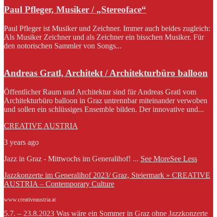
Paul Pfleger, Musiker / „Stereoface“
Paul Pfleger ist Musiker und Zeichner. Immer auch beides zugleich:
Als Musiker Zeichner und als Zeichner ein bisschen Musiker. Für
den notorischen Sammler von Songs...
Andreas Gratl, Architekt / Architekturbüro balloon
Öffentlicher Raum und Architektur sind für Andreas Gratl vom
Architekturbüro balloon in Graz untrennbar miteinander verwoben
und sollen ein schlüssiges Ensemble bilden. Der innovative und...
CREATIVE AUSTRIA
3 years ago
Jazz in Graz - Mittwochs im Generalihof!
...
See More
See Less
Jazzkonzerte im Generalihof 2023/ Graz, Steiermark » CREATIVE
AUSTRIA – Contemporary Culture
www.creativeaustria.at
5.7. – 23.8.2023 Was wäre ein Sommer in Graz ohne Jazzkonzerte