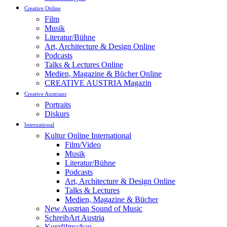
Creative Online
Film
Musik
Literatur/Bühne
Art, Architecture & Design Online
Podcasts
Talks & Lectures Online
Medien, Magazine & Bücher Online
CREATIVE AUSTRIA Magazin
Creative Austrians
Portraits
Diskurs
International
Kultur Online International
Film/Video
Musik
Literatur/Bühne
Podcasts
Art, Architecture & Design Online
Talks & Lectures
Medien, Magazine & Bücher
New Austrian Sound of Music
SchreibArt Austria
Kurzfilmschau