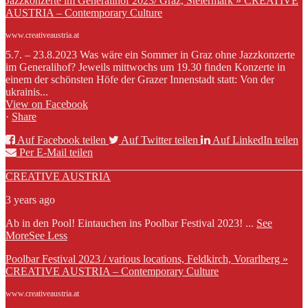
Jazzkonzerte im Generalihof 2023/ Graz, Steiermark » CREATIVE
AUSTRIA – Contemporary Culture
www.creativeaustria.at
5.7. – 23.8.2023 Was wäre ein Sommer in Graz ohne Jazzkonzerte
im Generalihof? Jeweils mittwochs um 19.30 finden Konzerte in
einem der schönsten Höfe der Grazer Innenstadt statt: Von der
ukrainis...
View on Facebook
·
Share
Auf Facebook teilen
Auf Twitter teilen
Auf LinkedIn teilen
Per E-Mail teilen
CREATIVE AUSTRIA
3 years ago
Ab in den Pool! Eintauchen ins Poolbar Festival 2023!
...
See
More
See Less
Poolbar Festival 2023 / various locations, Feldkirch, Vorarlberg »
CREATIVE AUSTRIA – Contemporary Culture
www.creativeaustria.at