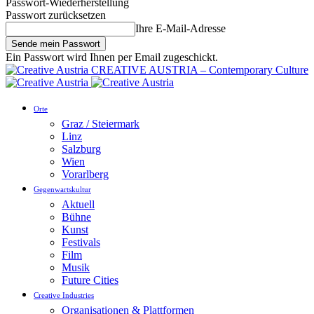
Passwort-Wiederherstellung
Passwort zurücksetzen
Ihre E-Mail-Adresse
Ein Passwort wird Ihnen per Email zugeschickt.
CREATIVE AUSTRIA – Contemporary Culture
Orte
Graz / Steiermark
Linz
Salzburg
Wien
Vorarlberg
Gegenwartskultur
Aktuell
Bühne
Kunst
Festivals
Film
Musik
Future Cities
Creative Industries
Organisationen & Plattformen