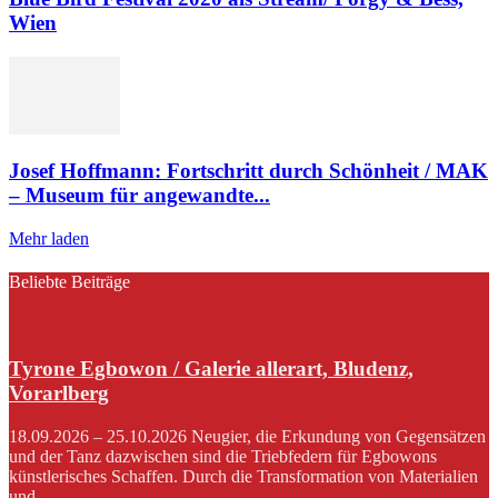
Wien
Josef Hoffmann: Fortschritt durch Schönheit / MAK
– Museum für angewandte...
Mehr laden
Beliebte Beiträge
Tyrone Egbowon / Galerie allerart, Bludenz,
Vorarlberg
18.09.2026 – 25.10.2026 Neugier, die Erkundung von Gegensätzen
und der Tanz dazwischen sind die Triebfedern für Egbowons
künstlerisches Schaffen. Durch die Transformation von Materialien
und...