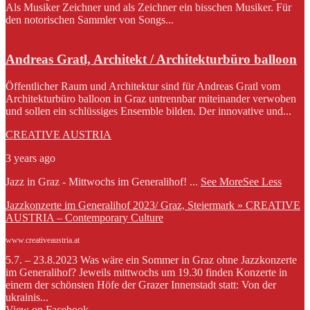
Als Musiker Zeichner und als Zeichner ein bisschen Musiker. Für
den notorischen Sammler von Songs...
Andreas Gratl, Architekt / Architekturbüro balloon
Öffentlicher Raum und Architektur sind für Andreas Gratl vom
Architekturbüro balloon in Graz untrennbar miteinander verwoben
und sollen ein schlüssiges Ensemble bilden. Der innovative und...
CREATIVE AUSTRIA
3 years ago
Jazz in Graz - Mittwochs im Generalihof!
...
See More
See Less
Jazzkonzerte im Generalihof 2023/ Graz, Steiermark » CREATIVE
AUSTRIA – Contemporary Culture
www.creativeaustria.at
5.7. – 23.8.2023 Was wäre ein Sommer in Graz ohne Jazzkonzerte
im Generalihof? Jeweils mittwochs um 19.30 finden Konzerte in
einem der schönsten Höfe der Grazer Innenstadt statt: Von der
ukrainis...
View on Facebook