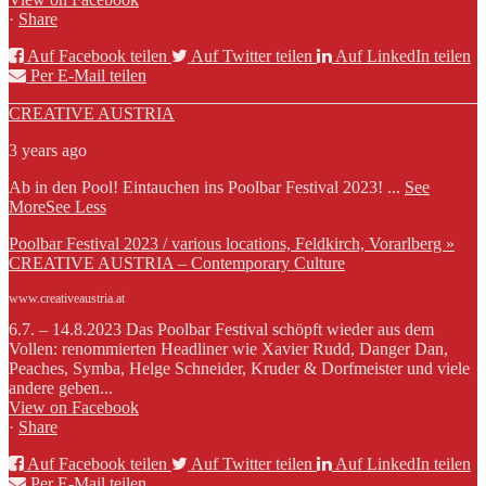
·
Share
Auf Facebook teilen
Auf Twitter teilen
Auf LinkedIn teilen
Per E-Mail teilen
CREATIVE AUSTRIA
3 years ago
Ab in den Pool! Eintauchen ins Poolbar Festival 2023!
...
See
More
See Less
Poolbar Festival 2023 / various locations, Feldkirch, Vorarlberg »
CREATIVE AUSTRIA – Contemporary Culture
www.creativeaustria.at
6.7. – 14.8.2023 Das Poolbar Festival schöpft wieder aus dem
Vollen: renommierten Headliner wie Xavier Rudd, Danger Dan,
Peaches, Symba, Helge Schneider, Kruder & Dorfmeister und viele
andere geben...
View on Facebook
·
Share
Auf Facebook teilen
Auf Twitter teilen
Auf LinkedIn teilen
Per E-Mail teilen