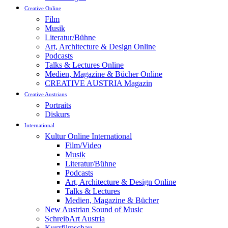
Creative Online
Film
Musik
Literatur/Bühne
Art, Architecture & Design Online
Podcasts
Talks & Lectures Online
Medien, Magazine & Bücher Online
CREATIVE AUSTRIA Magazin
Creative Austrians
Portraits
Diskurs
International
Kultur Online International
Film/Video
Musik
Literatur/Bühne
Podcasts
Art, Architecture & Design Online
Talks & Lectures
Medien, Magazine & Bücher
New Austrian Sound of Music
SchreibArt Austria
Kurzfilmschau