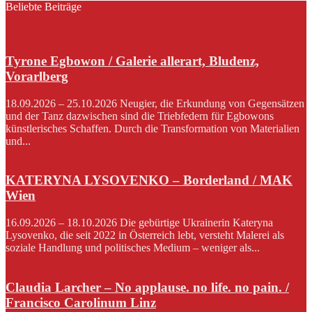
Beliebte Beiträge
Tyrone Egbowon / Galerie allerart, Bludenz,
Vorarlberg
18.09.2026 – 25.10.2026 Neugier, die Erkundung von Gegensätzen
und der Tanz dazwischen sind die Triebfedern für Egbowons
künstlerisches Schaffen. Durch die Transformation von Materialien
und...
KATERYNA LYSOVENKO – Borderland / MAK
Wien
16.09.2026 – 18.10.2026 Die gebürtige Ukrainerin Kateryna
Lysovenko, die seit 2022 in Österreich lebt, versteht Malerei als
soziale Handlung und politisches Medium – weniger als...
Claudia Larcher – No applause. no life. no pain. /
Francisco Carolinum Linz