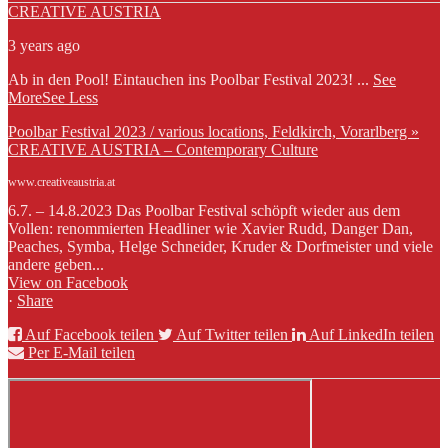
CREATIVE AUSTRIA
3 years ago
Ab in den Pool! Eintauchen ins Poolbar Festival 2023!
...
See
More
See Less
Poolbar Festival 2023 / various locations, Feldkirch, Vorarlberg »
CREATIVE AUSTRIA – Contemporary Culture
www.creativeaustria.at
6.7. – 14.8.2023 Das Poolbar Festival schöpft wieder aus dem
Vollen: renommierten Headliner wie Xavier Rudd, Danger Dan,
Peaches, Symba, Helge Schneider, Kruder & Dorfmeister und viele
andere geben...
View on Facebook
·
Share
Auf Facebook teilen
Auf Twitter teilen
Auf LinkedIn teilen
Per E-Mail teilen