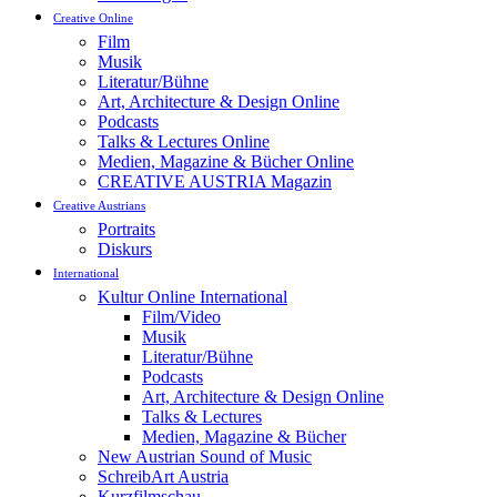
Creative Online
Film
Musik
Literatur/Bühne
Art, Architecture & Design Online
Podcasts
Talks & Lectures Online
Medien, Magazine & Bücher Online
CREATIVE AUSTRIA Magazin
Creative Austrians
Portraits
Diskurs
International
Kultur Online International
Film/Video
Musik
Literatur/Bühne
Podcasts
Art, Architecture & Design Online
Talks & Lectures
Medien, Magazine & Bücher
New Austrian Sound of Music
SchreibArt Austria
Kurzfilmschau