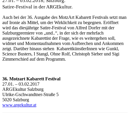
27.01. – 03.02.2018; Salzburg.
Satire-Festival in der ARGEkultur.
Auch bei der 36. Ausgabe des MotzArt Kabarett Festivals setzt man
auf Ironie als Mittel, um der Wirklichkeit zu begegnen. Eröffnet
wird das diesjährige Satire-Festival von Alfred Dorfer mit der
Salzburgpremiere von „und..“, in der sich der mehrfach
ausgezeichnete Kabarettist der Frage, wie es weitergehen soll,
widmet und
Momentaufnahmen vom Aufbrechen und Ankommen
zeigt.
Darüber hinaus stehen KabarettkünstlerInnen wie Gunkl,
Science Busters, I Stangl, Ohne Rolf, Christoph Sieber und Sigi
Zimmerschied auf dem Programm.
36. Motzart Kabarett Festival
27.01. – 03.02.2017
ARGEkultur Salzburg
Ulrike-Gschwandtner-Straße 5
5020 Salzburg
www.argekultur.at