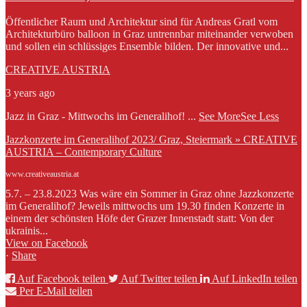
Öffentlicher Raum und Architektur sind für Andreas Gratl vom
Architekturbüro balloon in Graz untrennbar miteinander verwoben
und sollen ein schlüssiges Ensemble bilden. Der innovative und...
CREATIVE AUSTRIA
3 years ago
Jazz in Graz - Mittwochs im Generalihof!
...
See More
See Less
Jazzkonzerte im Generalihof 2023/ Graz, Steiermark » CREATIVE
AUSTRIA – Contemporary Culture
www.creativeaustria.at
5.7. – 23.8.2023 Was wäre ein Sommer in Graz ohne Jazzkonzerte
im Generalihof? Jeweils mittwochs um 19.30 finden Konzerte in
einem der schönsten Höfe der Grazer Innenstadt statt: Von der
ukrainis...
View on Facebook
·
Share
Auf Facebook teilen
Auf Twitter teilen
Auf LinkedIn teilen
Per E-Mail teilen