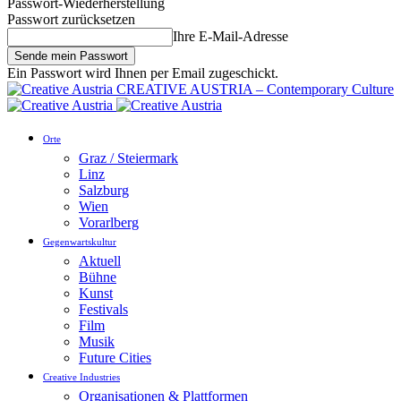
Passwort-Wiederherstellung
Passwort zurücksetzen
Ihre E-Mail-Adresse
Ein Passwort wird Ihnen per Email zugeschickt.
CREATIVE AUSTRIA – Contemporary Culture
Orte
Graz / Steiermark
Linz
Salzburg
Wien
Vorarlberg
Gegenwartskultur
Aktuell
Bühne
Kunst
Festivals
Film
Musik
Future Cities
Creative Industries
Organisationen & Plattformen