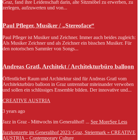
Graz, fand ihre Leidenschaft darin, alte Sitzmöbel zu erwerben, zu
zerlegen, aufzuwerten und von...
Paul Pfleger, Musiker / „Stereoface“
Paul Pfleger ist Musiker und Zeichner. Immer auch beides zugleich:
Als Musiker Zeichner und als Zeichner ein bisschen Musiker. Für
den notorischen Sammler von Songs...
Andreas Gratl, Architekt / Architekturbüro balloon
Öffentlicher Raum und Architektur sind für Andreas Gratl vom
Architekturbüro balloon in Graz untrennbar miteinander verwoben
und sollen ein schlüssiges Ensemble bilden. Der innovative und...
CREATIVE AUSTRIA
3 years ago
Jazz in Graz - Mittwochs im Generalihof!
...
See More
See Less
Jazzkonzerte im Generalihof 2023/ Graz, Steiermark » CREATIVE
AUSTRIA – Contemporary Culture