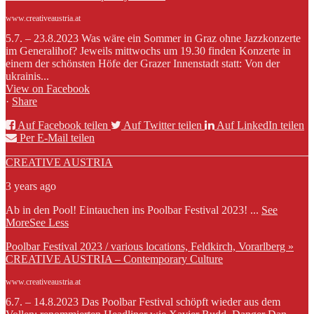
www.creativeaustria.at
5.7. – 23.8.2023 Was wäre ein Sommer in Graz ohne Jazzkonzerte
im Generalihof? Jeweils mittwochs um 19.30 finden Konzerte in
einem der schönsten Höfe der Grazer Innenstadt statt: Von der
ukrainis...
View on Facebook
·
Share
Auf Facebook teilen
Auf Twitter teilen
Auf LinkedIn teilen
Per E-Mail teilen
CREATIVE AUSTRIA
3 years ago
Ab in den Pool! Eintauchen ins Poolbar Festival 2023!
...
See
More
See Less
Poolbar Festival 2023 / various locations, Feldkirch, Vorarlberg »
CREATIVE AUSTRIA – Contemporary Culture
www.creativeaustria.at
6.7. – 14.8.2023 Das Poolbar Festival schöpft wieder aus dem