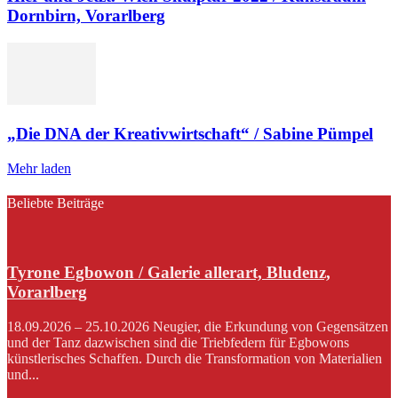
Dornbirn, Vorarlberg
„Die DNA der Kreativwirtschaft“ / Sabine Pümpel
Mehr laden
Beliebte Beiträge
Tyrone Egbowon / Galerie allerart, Bludenz,
Vorarlberg
18.09.2026 – 25.10.2026 Neugier, die Erkundung von Gegensätzen
und der Tanz dazwischen sind die Triebfedern für Egbowons
künstlerisches Schaffen. Durch die Transformation von Materialien
und...