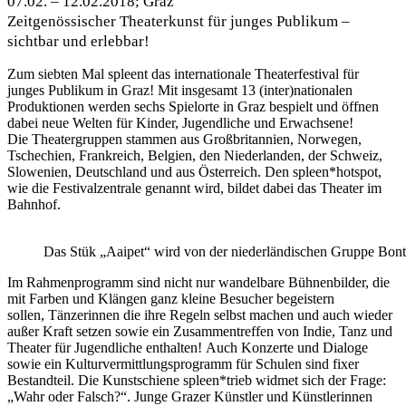
07.02. – 12.02.2018; Graz
Zeitgenössischer Theaterkunst für junges Publikum –
sichtbar und erlebbar!
Zum siebten Mal spleent das internationale Theaterfestival für
junges Publikum in Graz! Mit insgesamt 13 (inter)nationalen
Produktionen werden sechs Spielorte in Graz bespielt und öffnen
dabei neue Welten für Kinder, Jugendliche und Erwachsene!
Die Theatergruppen stammen aus
Großbritannien, Norwegen,
Tschechien, Frankreich, Belgien, den Niederlanden, der Schweiz,
Slowenien, Deutschland und aus Österreich.
Den spleen*hotspot,
wie die Festivalzentrale genannt wird, bildet dabei das
Theater im
Bahnhof
.
Das Stük „Aaipet“ wird von der niederländischen Gruppe Bont
Im Rahmenprogramm sind nicht nur
wandelbare Bühnenbilder, die
mit Farben und Klängen ganz kleine Besucher begeistern
sollen,
Tänzerinnen die ihre Regeln selbst machen und auch wieder
außer Kraft setzen
sowie ein Zusammentreffen von Indie, Tanz und
Theater für Jugendliche enthalten!
Auch Konzerte und Dialoge
sowie ein Kulturvermittlungsprogramm für Schulen sind fixer
Bestandteil.
Die Kunstschiene spleen*trieb widmet sich der Frage:
„Wahr oder Falsch?“. Junge Grazer Künstler und Künstlerinnen