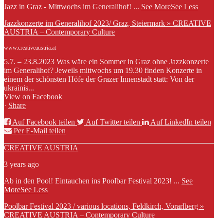
Jazz in Graz - Mittwochs im Generalihof!
...
See More
See Less
Jazzkonzerte im Generalihof 2023/ Graz, Steiermark » CREATIVE
AUSTRIA – Contemporary Culture
www.creativeaustria.at
5.7. – 23.8.2023 Was wäre ein Sommer in Graz ohne Jazzkonzerte
im Generalihof? Jeweils mittwochs um 19.30 finden Konzerte in
einem der schönsten Höfe der Grazer Innenstadt statt: Von der
ukrainis...
View on Facebook
·
Share
Auf Facebook teilen
Auf Twitter teilen
Auf LinkedIn teilen
Per E-Mail teilen
CREATIVE AUSTRIA
3 years ago
Ab in den Pool! Eintauchen ins Poolbar Festival 2023!
...
See
More
See Less
Poolbar Festival 2023 / various locations, Feldkirch, Vorarlberg »
CREATIVE AUSTRIA – Contemporary Culture