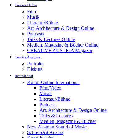
Creative Online
Film
Musik
Literatur/Bühne
Art, Architecture & Design Online
Podcasts
Talks & Lectures Online
Medien, Magazine & Bücher Online
CREATIVE AUSTRIA Magazin
Creative Austrians
Portraits
Diskurs
International
Kultur Online International
Film/Video
Musik
Literatur/Bühne
Podcasts
Art, Architecture & Design Online
Talks & Lectures
Medien, Magazine & Bücher
New Austrian Sound of Music
SchreibArt Austria
Kurzfilmschau