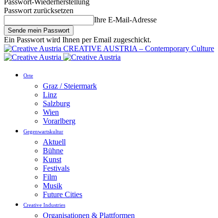
Passwort-Wiederherstellung
Passwort zurücksetzen
Ihre E-Mail-Adresse
Ein Passwort wird Ihnen per Email zugeschickt.
CREATIVE AUSTRIA – Contemporary Culture
Orte
Graz / Steiermark
Linz
Salzburg
Wien
Vorarlberg
Gegenwartskultur
Aktuell
Bühne
Kunst
Festivals
Film
Musik
Future Cities
Creative Industries
Organisationen & Plattformen