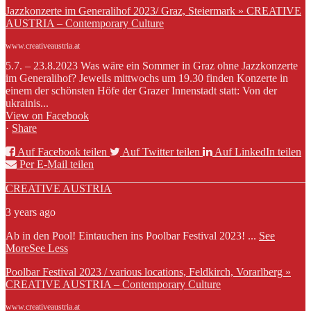
Jazzkonzerte im Generalihof 2023/ Graz, Steiermark » CREATIVE
AUSTRIA – Contemporary Culture
www.creativeaustria.at
5.7. – 23.8.2023 Was wäre ein Sommer in Graz ohne Jazzkonzerte
im Generalihof? Jeweils mittwochs um 19.30 finden Konzerte in
einem der schönsten Höfe der Grazer Innenstadt statt: Von der
ukrainis...
View on Facebook
·
Share
Auf Facebook teilen
Auf Twitter teilen
Auf LinkedIn teilen
Per E-Mail teilen
CREATIVE AUSTRIA
3 years ago
Ab in den Pool! Eintauchen ins Poolbar Festival 2023!
...
See
More
See Less
Poolbar Festival 2023 / various locations, Feldkirch, Vorarlberg »
CREATIVE AUSTRIA – Contemporary Culture
www.creativeaustria.at