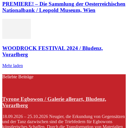
PREMIERE! – Die Sammlung der Oesterreichischen
Nationalbank / Leopold Museum, Wien
WOODROCK FESTIVAL 2024 / Bludenz,
Vorarlberg
Mehr laden
Beliebte Beiträge
Tyrone Egbowon / Galerie allerart, Bludenz,
Vorarlberg
18.09.2026 – 25.10.2026 Neugier, die Erkundung von Gegensätzen
und der Tanz dazwischen sind die Triebfedern für Egbowons
künstlerisches Schaffen. Durch die Transformation von Materialien