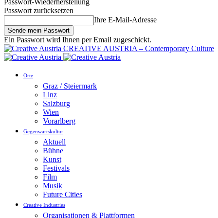
Passwort-Wiederherstellung
Passwort zurücksetzen
Ihre E-Mail-Adresse
Ein Passwort wird Ihnen per Email zugeschickt.
CREATIVE AUSTRIA – Contemporary Culture
Orte
Graz / Steiermark
Linz
Salzburg
Wien
Vorarlberg
Gegenwartskultur
Aktuell
Bühne
Kunst
Festivals
Film
Musik
Future Cities
Creative Industries
Organisationen & Plattformen