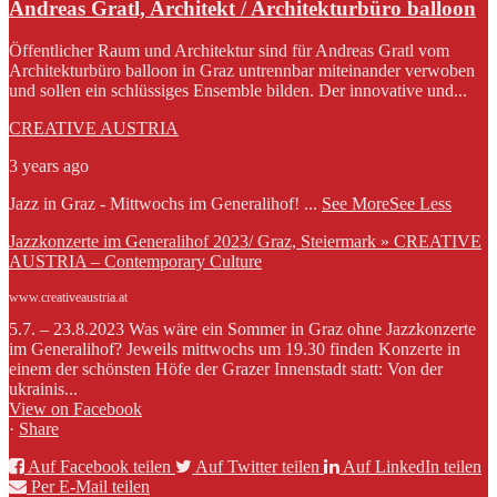
Andreas Gratl, Architekt / Architekturbüro balloon
Öffentlicher Raum und Architektur sind für Andreas Gratl vom
Architekturbüro balloon in Graz untrennbar miteinander verwoben
und sollen ein schlüssiges Ensemble bilden. Der innovative und...
CREATIVE AUSTRIA
3 years ago
Jazz in Graz - Mittwochs im Generalihof!
...
See More
See Less
Jazzkonzerte im Generalihof 2023/ Graz, Steiermark » CREATIVE
AUSTRIA – Contemporary Culture
www.creativeaustria.at
5.7. – 23.8.2023 Was wäre ein Sommer in Graz ohne Jazzkonzerte
im Generalihof? Jeweils mittwochs um 19.30 finden Konzerte in
einem der schönsten Höfe der Grazer Innenstadt statt: Von der
ukrainis...
View on Facebook
·
Share
Auf Facebook teilen
Auf Twitter teilen
Auf LinkedIn teilen
Per E-Mail teilen