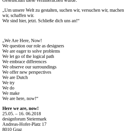
Gesellschaft diese verinnerlichen würde.
„Um unsere Welt zu gestalten, suchen wir, versuchen wir, machen
wir, schaffen wir.
Wir sind hier, jetzt. Schließe dich uns an!“
„We Are Here, Now!
We question our role as designers
We are eager to solve problems
We let go of the logical path
We embrace differences
We observe our surroundings
We offer new perspectives
We are Dutch
We try
We do
We make
We are here, now!“
Here we are, now!
25.05. – 16. 06.2018
designforum Steiermark
Andreas-Hofer-Platz 17
8010 Graz