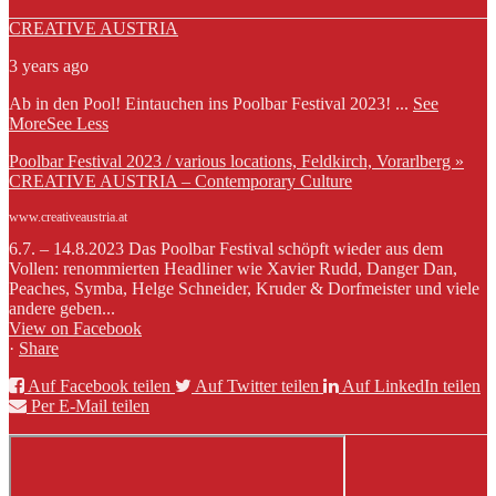
CREATIVE AUSTRIA
3 years ago
Ab in den Pool! Eintauchen ins Poolbar Festival 2023!
...
See
More
See Less
Poolbar Festival 2023 / various locations, Feldkirch, Vorarlberg »
CREATIVE AUSTRIA – Contemporary Culture
www.creativeaustria.at
6.7. – 14.8.2023 Das Poolbar Festival schöpft wieder aus dem
Vollen: renommierten Headliner wie Xavier Rudd, Danger Dan,
Peaches, Symba, Helge Schneider, Kruder & Dorfmeister und viele
andere geben...
View on Facebook
·
Share
Auf Facebook teilen
Auf Twitter teilen
Auf LinkedIn teilen
Per E-Mail teilen