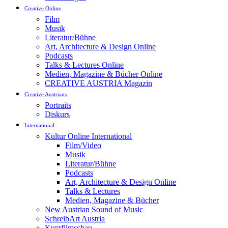
Creative Online
Film
Musik
Literatur/Bühne
Art, Architecture & Design Online
Podcasts
Talks & Lectures Online
Medien, Magazine & Bücher Online
CREATIVE AUSTRIA Magazin
Creative Austrians
Portraits
Diskurs
International
Kultur Online International
Film/Video
Musik
Literatur/Bühne
Podcasts
Art, Architecture & Design Online
Talks & Lectures
Medien, Magazine & Bücher
New Austrian Sound of Music
SchreibArt Austria
Kurzfilmschau