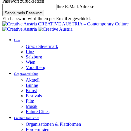
Passwort zurücksetzen
Ihre E-Mail-Adresse
Ein Passwort wird Ihnen per Email zugeschickt.
CREATIVE AUSTRIA – Contemporary Culture
Orte
Graz / Steiermark
Linz
Salzburg
Wien
Vorarlberg
Gegenwartskultur
Aktuell
Bühne
Kunst
Festivals
Film
Musik
Future Cities
Creative Industries
Organisationen & Plattformen
Förderungen