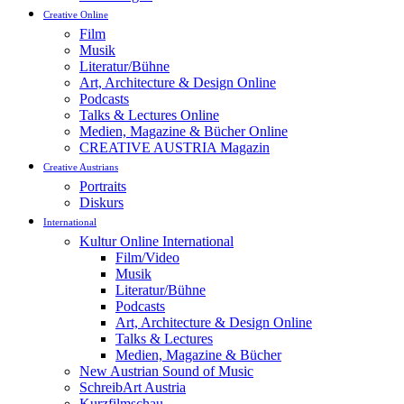
Creative Online
Film
Musik
Literatur/Bühne
Art, Architecture & Design Online
Podcasts
Talks & Lectures Online
Medien, Magazine & Bücher Online
CREATIVE AUSTRIA Magazin
Creative Austrians
Portraits
Diskurs
International
Kultur Online International
Film/Video
Musik
Literatur/Bühne
Podcasts
Art, Architecture & Design Online
Talks & Lectures
Medien, Magazine & Bücher
New Austrian Sound of Music
SchreibArt Austria
Kurzfilmschau