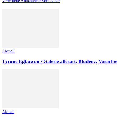
Verwandte Artikel
Mehr vom Autor
Aktuell
Tyrone Egbowon / Galerie allerart, Bludenz, Vorarlb
Aktuell