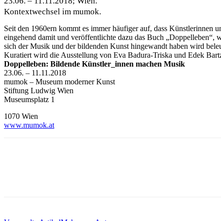
23.06. –
11.11.2018
; Wien.
Kontextwechsel im mumok.
Seit den 1960ern kommt es immer häufiger auf, dass Künstlerinnen und
eingehend damit und veröffentlichte dazu das Buch „Doppelleben“, w
sich der Musik und der bildenden Kunst hingewandt haben wird beleuc
Kuratiert wird die Ausstellung von Eva Badura-Triska und Edek Bart
Doppelleben: Bildende Künstler_innen machen Musik
23.06. –
11.11.2018
mumok
–
Museum moderner Kunst
Stiftung Ludwig Wien
Museumsplatz 1
1070 Wien
www.mumok.at