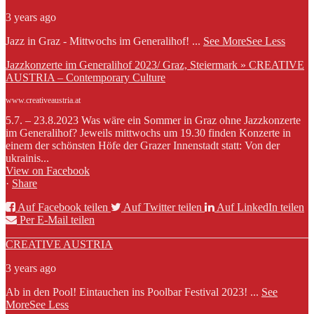
3 years ago
Jazz in Graz - Mittwochs im Generalihof!
...
See More
See Less
Jazzkonzerte im Generalihof 2023/ Graz, Steiermark » CREATIVE
AUSTRIA – Contemporary Culture
www.creativeaustria.at
5.7. – 23.8.2023 Was wäre ein Sommer in Graz ohne Jazzkonzerte
im Generalihof? Jeweils mittwochs um 19.30 finden Konzerte in
einem der schönsten Höfe der Grazer Innenstadt statt: Von der
ukrainis...
View on Facebook
·
Share
Auf Facebook teilen
Auf Twitter teilen
Auf LinkedIn teilen
Per E-Mail teilen
CREATIVE AUSTRIA
3 years ago
Ab in den Pool! Eintauchen ins Poolbar Festival 2023!
...
See
More
See Less