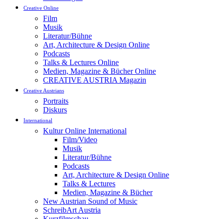
Creative Online
Film
Musik
Literatur/Bühne
Art, Architecture & Design Online
Podcasts
Talks & Lectures Online
Medien, Magazine & Bücher Online
CREATIVE AUSTRIA Magazin
Creative Austrians
Portraits
Diskurs
International
Kultur Online International
Film/Video
Musik
Literatur/Bühne
Podcasts
Art, Architecture & Design Online
Talks & Lectures
Medien, Magazine & Bücher
New Austrian Sound of Music
SchreibArt Austria
Kurzfilmschau