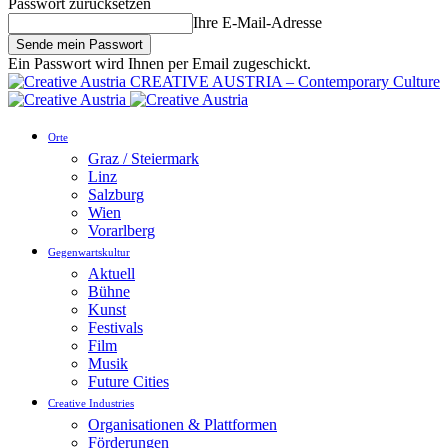
Passwort zurücksetzen
Ihre E-Mail-Adresse
Ein Passwort wird Ihnen per Email zugeschickt.
CREATIVE AUSTRIA – Contemporary Culture
Orte
Graz / Steiermark
Linz
Salzburg
Wien
Vorarlberg
Gegenwartskultur
Aktuell
Bühne
Kunst
Festivals
Film
Musik
Future Cities
Creative Industries
Organisationen & Plattformen
Förderungen