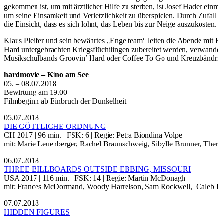
gekommen ist, um mit ärztlicher Hilfe zu sterben,
ist Josef Hader ein
um seine Einsamkeit und Verletzlichkeit zu überspielen.
Durch Zufall 
die Einsicht, dass es sich lohnt, das Leben bis zur Neige auszukosten.
Klaus Pleifer und sein bewährtes „Engelteam“ leiten die Abende mit 
Hard untergebrachten Kriegsflüchtlingen zubereitet werden, verwand
Musikschulbands Groovin’ Hard oder Coffee To Go und Kreuzbändri
hardmovie – Kino am See
05. – 08.07.2018
Bewirtung am 19.00
Filmbeginn ab Einbruch der Dunkelheit
05.07.2018
DIE GÖTTLICHE ORDNUNG
CH 2017 | 96 min. | FSK: 6 | Regie: Petra Biondina Volpe
mit: Marie Leuenberger, Rachel Braunschweig, Sibylle Brunner, Ther
06.07.2018
THREE BILLBOARDS OUTSIDE EBBING, MISSOURI
USA 2017 | 116 min. | FSK: 14 | Regie: Martin McDonagh
mit: Frances McDormand, Woody Harrelson, Sam Rockwell, Caleb Lan
07.07.2018
HIDDEN FIGURES