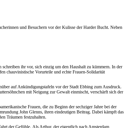
sucherinnen und Besuchern v
or der Kulisse der Harder Bucht. Neben
n schreiben ihr vor, sich einzig um den Haushalt zu kümmern. In der
 chauvinistische Vorurteile und echte Frauen-Solidarität
nüber auf Ankündigungstafeln vor der Stadt Ebbing zum Ausdruck.
 Muttersöhnchen mit Neigung zur Gewalt einmischt, verschärft sich der
merikanische Frauen, die zu Beginn der sechziger Jahre bei der
mrundung
John Glenns, ihren eindeutigen Beitrag.
Dabei kämpft das
ßen Träumen festzuhalten.
ahrt der Gefühle.
Als Arthur, der eigentlich n
ach Amsterdam