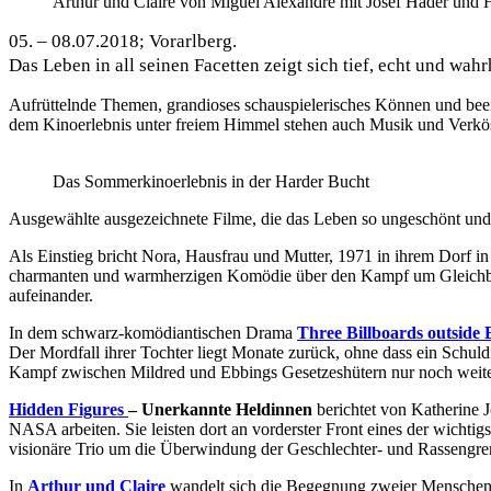
Arthur und Claire von Miguel Alexandre mit Josef Hader und 
05. – 08.07.2018; Vorarlberg.
Das Leben in all seinen Facetten zeigt sich tief, echt und wahr
Aufrüttelnde Themen, grandioses schauspielerisches Können und beei
dem Kinoerlebnis unter freiem Himmel stehen auch Musik und Verk
Das Sommerkinoerlebnis in der Harder Bucht
Ausgewählte ausgezeichnete Filme, die das Leben so ungeschönt und u
Als Einstieg bricht Nora, Hausfrau und Mutter, 1971 in ihrem Dorf i
charmanten und warmherzigen Komödie
über den Kampf um Gleichber
aufeinander.
In dem
schwarz-komödiantischen Drama
Three Billboards outside 
Der Mordfall ihrer Tochter liegt Monate zurück, ohne dass ein Schuld
Kampf zwischen Mildred und Ebbings Gesetzeshütern nur noch weite
Hidden Figures
– Unerkannte Heldinnen
berichtet von Katherine 
NASA arbeiten. Sie leisten dort an vorderster Front eines der wichtig
visionäre Trio um die Überwindung der Geschlechter- und Rassengren
In
Arthur und Claire
wandelt sich die
Begegnung zweier Menschen i