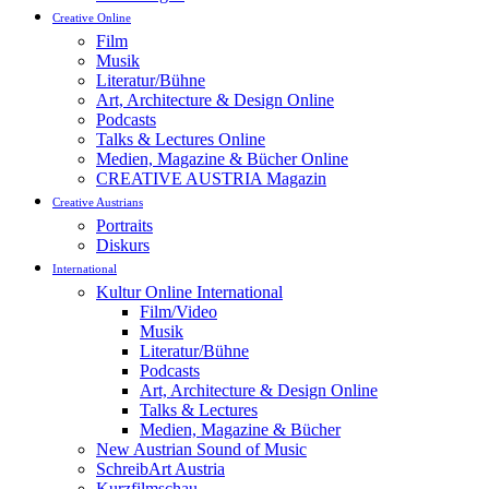
Creative Online
Film
Musik
Literatur/Bühne
Art, Architecture & Design Online
Podcasts
Talks & Lectures Online
Medien, Magazine & Bücher Online
CREATIVE AUSTRIA Magazin
Creative Austrians
Portraits
Diskurs
International
Kultur Online International
Film/Video
Musik
Literatur/Bühne
Podcasts
Art, Architecture & Design Online
Talks & Lectures
Medien, Magazine & Bücher
New Austrian Sound of Music
SchreibArt Austria
Kurzfilmschau