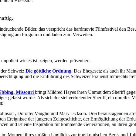
Hannah Hoekstra.
haftig.
ndruckende Bilder, das verspricht das hardmovie Filmfestival den Be
östigung am Programm und laden zum Verweilen.
npoliert wie es ist zeigen, werden präsentiert.
n der Schweiz
Die göttliche Ordnung
. Das Ehegesetz als auch ihr Man
echtigung und die Einführung des Schweizer Frauenstimmrechts treffen
Ebbing, Missouri
bringt Mildred Hayes ihren Unmut dem Sheriff gege
iger gefasst wurde.
Als sich der stellvertretender Sheriff, ein unreifes
r.
Johnson , Dorothy Vaughn und Mary Jackson. Drei herausragenden afroa
sten Ereignisse der jüngeren Zeitgeschichte, der Ermöglichung der
Erdu
zen und ist eine Inspiration für kommende Generationen, an ihren gro
m Moment ihres größten Unglücks zur tragikomischen Berg- und Talf