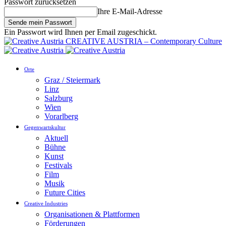
Passwort zurücksetzen
Ihre E-Mail-Adresse
Ein Passwort wird Ihnen per Email zugeschickt.
CREATIVE AUSTRIA – Contemporary Culture
Orte
Graz / Steiermark
Linz
Salzburg
Wien
Vorarlberg
Gegenwartskultur
Aktuell
Bühne
Kunst
Festivals
Film
Musik
Future Cities
Creative Industries
Organisationen & Plattformen
Förderungen