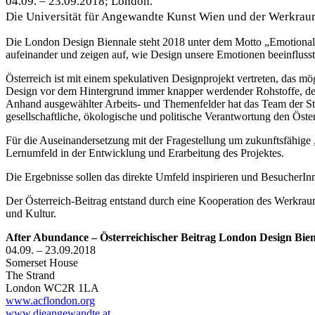
04.09. – 23.09.2018; London.
Die Universität für Angewandte Kunst Wien und der Werkraum
Die London Design Biennale steht 2018 unter dem Motto „Emotional S
aufeinander und zeigen auf, wie Design unsere Emotionen beeinfluss
Österreich ist mit einem spekulativen Designprojekt vertreten, das m
Design vor dem Hintergrund immer knapper werdender Rohstoffe, dem
Anhand ausgewählter Arbeits- und Themenfelder hat das Team der Stu
gesellschaftliche, ökologische und politische Verantwortung den Österr
Für die Auseinandersetzung mit der Fragestellung um zukunftsfähige
Lernumfeld in der Entwicklung und Erarbeitung des Projektes.
Die Ergebnisse sollen das direkte Umfeld inspirieren und BesucherIn
Der Österreich-Beitrag entstand durch eine Kooperation des Werkrau
und Kultur.
After Abundance – Österreichischer Beitrag London Design Bien
04.09. – 23.09.2018
Somerset House
The Strand
London WC2R 1LA
www.acflondon.org
www.dieangewandte.at