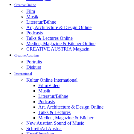
Creative Online
Film
Musik
Literatur/Bühne
Art, Architecture & Design Online
Podcasts
Talks & Lectures Online
Medien, Magazine & Bücher Online
CREATIVE AUSTRIA Magazin
Creative Austrians
Portraits
Diskurs
International
Kultur Online International
Film/Video
Musik
Literatur/Bühne
Podcasts
Art, Architecture & Design Online
Talks & Lectures
Medien, Magazine & Bücher
New Austrian Sound of Music
SchreibArt Austria
Kurzfilmschau