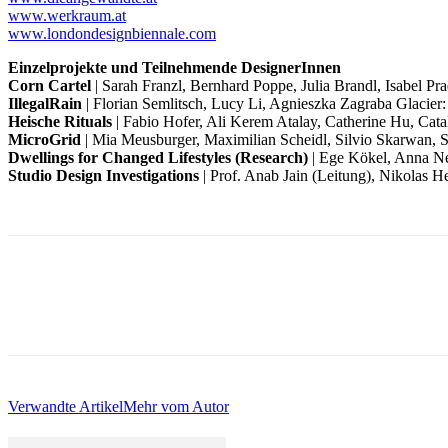
www.werkraum.at
www.londondesignbiennale.com
Einzelprojekte und Teilnehmende DesignerInnen
Corn Cartel
| Sarah Franzl, Bernhard Poppe, Julia Brandl, Isabel Pr
IllegalRain
| Florian Semlitsch, Lucy Li, Agnieszka Zagraba Glacier:
Heische Rituals
| Fabio Hofer, Ali Kerem Atalay, Catherine Hu, Cat
MicroGrid
| Mia Meusburger, Maximilian Scheidl, Silvio Skarwan, 
Dwellings for Changed Lifestyles (Research)
| Ege Kökel, Anna N
Studio Design Investigations
| Prof. Anab Jain (Leitung), Nikolas He
Verwandte Artikel
Mehr vom Autor