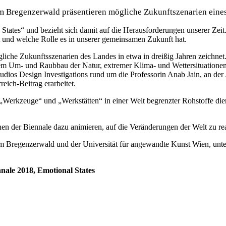
 Bregenzerwald präsentieren mögliche Zukunftszenarien eines 
tates“ und bezieht sich damit auf die Herausforderungen unserer Zeit
t und welche Rolle es in unserer gemeinsamen Zukunft hat.
ögliche Zukunftsszenarien des Landes in etwa in dreißig Jahren zeichn
 Um- und Raubbau der Natur, extremer Klima- und Wettersituationen 
dios Design Investigations rund um die Professorin Anab Jain, an der
eich-Beitrag erarbeitet.
 „Werkzeuge“ und „Werkstätten“ in einer Welt begrenzter Rohstoffe die
nen der Biennale dazu animieren, auf die Veränderungen der Welt zu re
m Bregenzerwald und der Universität für angewandte Kunst Wien, unte
nale 2018, Emotional States