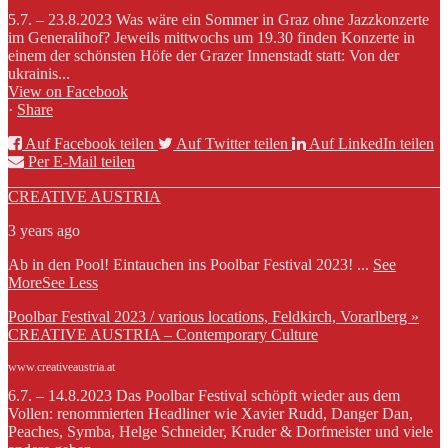
5.7. – 23.8.2023 Was wäre ein Sommer in Graz ohne Jazzkonzerte
im Generalihof? Jeweils mittwochs um 19.30 finden Konzerte in
einem der schönsten Höfe der Grazer Innenstadt statt: Von der
ukrainis...
View on Facebook
·
Share
Auf Facebook teilen
Auf Twitter teilen
Auf LinkedIn teilen
Per E-Mail teilen
CREATIVE AUSTRIA
3 years ago
Ab in den Pool! Eintauchen ins Poolbar Festival 2023!
...
See
More
See Less
Poolbar Festival 2023 / various locations, Feldkirch, Vorarlberg »
CREATIVE AUSTRIA – Contemporary Culture
www.creativeaustria.at
6.7. – 14.8.2023 Das Poolbar Festival schöpft wieder aus dem
Vollen: renommierten Headliner wie Xavier Rudd, Danger Dan,
Peaches, Symba, Helge Schneider, Kruder & Dorfmeister und viele