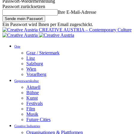
Passwort-Wiederherstellung
Passwort zurücksetzen
Ihre E-Mail-Adresse
Ein Passwort wird Ihnen per Email zugeschickt.
CREATIVE AUSTRIA – Contemporary Culture
Orte
Graz / Steiermark
Linz
Salzburg
Wien
Vorarlberg
Gegenwartskultur
Aktuell
Bühne
Kunst
Festivals
Film
Musik
Future Cities
Creative Industries
Organisationen & Plattformen