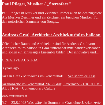
Paul Pfleger, Musiker / „Stereoface“
Paul Pfleger ist Musiker und Zeichner. Immer auch beides zugleich:
Als Musiker Zeichner und als Zeichner ein bisschen Musiker. Für
den notorischen Sammler von Songs...
Andreas Gratl, Architekt / Architekturbüro balloon
Öffentlicher Raum und Architektur sind für Andreas Gratl vom
Architekturbüro balloon in Graz untrennbar miteinander verwoben
und sollen ein schlüssiges Ensemble bilden. Der innovative und...
CREATIVE AUSTRIA
3 years ago
Jazz in Graz - Mittwochs im Generalihof!
...
See More
See Less
Jazzkonzerte im Generalihof 2023/ Graz, Steiermark » CREATIVE
AUSTRIA – Contemporary Culture
www.creativeaustria.at
5.7. – 23.8.2023 Was wäre ein Sommer in Graz ohne Jazzkonzerte