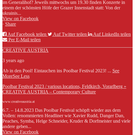
im Generalihof? Jeweils mittwochs um 19.30 finden Konzerte in
einem der schönsten Höfe der Grazer Innenstadt statt: Von der
ukrainis...
View on Facebook
·
Share
Auf Facebook teilen
Auf Twitter teilen
Auf LinkedIn teilen
Per E-Mail teilen
CREATIVE AUSTRIA
3 years ago
Ab in den Pool! Eintauchen ins Poolbar Festival 2023!
...
See
More
See Less
Poolbar Festival 2023 / various locations, Feldkirch, Vorarlberg »
CREATIVE AUSTRIA – Contemporary Culture
www.creativeaustria.at
6.7. – 14.8.2023 Das Poolbar Festival schöpft wieder aus dem
Vollen: renommierten Headliner wie Xavier Rudd, Danger Dan,
Peaches, Symba, Helge Schneider, Kruder & Dorfmeister und viele
andere geben...
View on Facebook