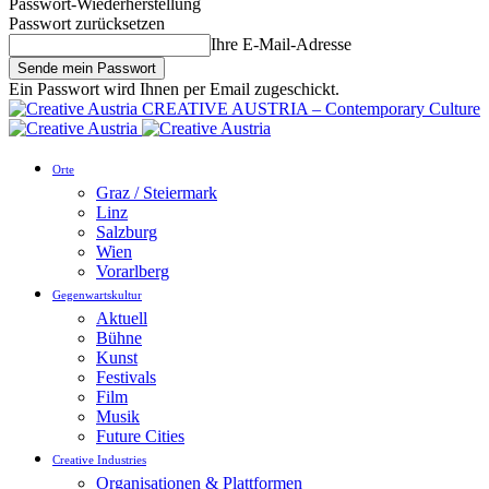
Passwort-Wiederherstellung
Passwort zurücksetzen
Ihre E-Mail-Adresse
Ein Passwort wird Ihnen per Email zugeschickt.
CREATIVE AUSTRIA – Contemporary Culture
Orte
Graz / Steiermark
Linz
Salzburg
Wien
Vorarlberg
Gegenwartskultur
Aktuell
Bühne
Kunst
Festivals
Film
Musik
Future Cities
Creative Industries
Organisationen & Plattformen