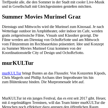
Treffpunkt alle, die den Sommer in der Stadt mit cooler Live-Musik
und in Gesellschaft mit Gleichgesinnten genießen möchten.
Summer Movies Murinsel Graz
Dienstags und Mittwochs wird die Murinsel zum Kinosaal. Je nach
Wetterlage outdoor im Amphitheater, oder indoor im Cafe, werden
gratis zeitgenössische Filme, Visuals und Klassiker gezeigt. Die
Filme werden am Dienstag von OchoReSotte und am Mittwoch
vom Filmzentrum im Rechbauerkino präsentiert. Idee und Konzept
zu Summer Movies Murinsel Graz kommen von der
Koordinationsstelle City of Design und OchoReSotto.
murKULTur
murKULTur
bringt Buntes an das Flussufer. Von Konzerten
Kipods,
Chris Magerls und Phillip Archans über Improtheater bis hin
zum
Blütenkranz binden. Die Murpromenade lebt auf.
MurKULTur ist ein junges Festival, das es erst seit 2017 gibt. Heuer,
mit 4 regelmäßigen Terminen, will das Team hinter murKULTur die
Menschen noch effektiver dazu anregen den öffentlichen Raum