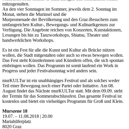
mitzugestalten.
An den vier Sonntagen im Sommer, jeweils dem 2. Sonntag im
Monat, stehen die Murinsel und die
Murpromenade der Bevölkerung und den Graz-Besuchern zum
umfangreichen Kultur-, Bewegungs- und Kulinarikgenuss zur
Verfügung. Die Angebote reichen von Konzerten, Kunstaktionen,
Lesungen bis hin zu Tanzworkshops, Shiatsu, Theater und
handwerklichen Workshops.
Es ist ein Fest für alle die Kunst und Kultur als Brücke nützen
wollen, die Stadt mitgestalten oder auch so etwas bewegen wollen.
Das Fest steht Künstlerinnen und Künstlern offen, die sich spontan
einbringen wollen. Das Programm ist somit laufend ein Work in
Progress und jeder Festivalsonntag wird anders sein.
murKULTur ist ein unabhängiges Festival und als solches weder
Teil einer Bewegung noch einer Partei oder Initiative. Am 08.
August findet das Nächste murKULTur statt. Mit dem 09.09. steht
der Termin für das Sommerabschlussfest. Das gesamte Festival ist
kostenlos und bietet ein vielseitiges Programm für Groß und Klein.
Murszene 18
19.07. – 11.08.2018 | 20.00
Mariahilferplatz
8020 Graz