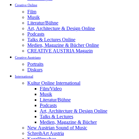
Creative Online
Film
Musik
Literatur/Bühne
Art, Architecture & Design Online
Podcasts
Talks & Lectures Online
Medien, Magazine & Bücher Online
CREATIVE AUSTRIA Magazin
Creative Austrians
Portraits
Diskurs
International
Kultur Online International
Film/Video
Musik
Literatur/Bühne
Podcasts
Art, Architecture & Design Online
Talks & Lectures
Medien, Magazine & Bücher
New Austrian Sound of Music
SchreibArt Austria
Kurzfilmschau