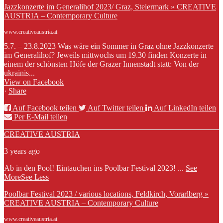
Jazzkonzerte im Generalihof 2023/ Graz, Steiermark » CREATIVE
AUSTRIA – Contemporary Culture
www.creativeaustria.at
5.7. – 23.8.2023 Was wäre ein Sommer in Graz ohne Jazzkonzerte
im Generalihof? Jeweils mittwochs um 19.30 finden Konzerte in
einem der schönsten Höfe der Grazer Innenstadt statt: Von der
ukrainis...
View on Facebook
·
Share
Auf Facebook teilen
Auf Twitter teilen
Auf LinkedIn teilen
Per E-Mail teilen
CREATIVE AUSTRIA
3 years ago
Ab in den Pool! Eintauchen ins Poolbar Festival 2023!
...
See
More
See Less
Poolbar Festival 2023 / various locations, Feldkirch, Vorarlberg »
CREATIVE AUSTRIA – Contemporary Culture
www.creativeaustria.at