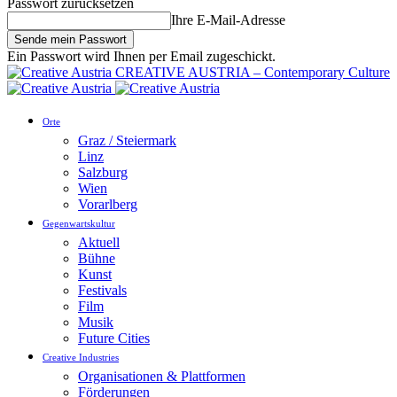
Passwort zurücksetzen
Ihre E-Mail-Adresse
Ein Passwort wird Ihnen per Email zugeschickt.
CREATIVE AUSTRIA – Contemporary Culture
Orte
Graz / Steiermark
Linz
Salzburg
Wien
Vorarlberg
Gegenwartskultur
Aktuell
Bühne
Kunst
Festivals
Film
Musik
Future Cities
Creative Industries
Organisationen & Plattformen
Förderungen