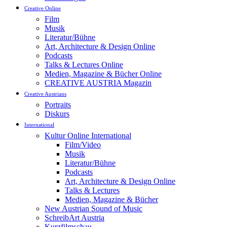
Creative Online
Film
Musik
Literatur/Bühne
Art, Architecture & Design Online
Podcasts
Talks & Lectures Online
Medien, Magazine & Bücher Online
CREATIVE AUSTRIA Magazin
Creative Austrians
Portraits
Diskurs
International
Kultur Online International
Film/Video
Musik
Literatur/Bühne
Podcasts
Art, Architecture & Design Online
Talks & Lectures
Medien, Magazine & Bücher
New Austrian Sound of Music
SchreibArt Austria
Kurzfilmschau