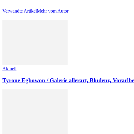
Verwandte Artikel
Mehr vom Autor
Aktuell
Tyrone Egbowon / Galerie allerart, Bludenz, Vorarlb