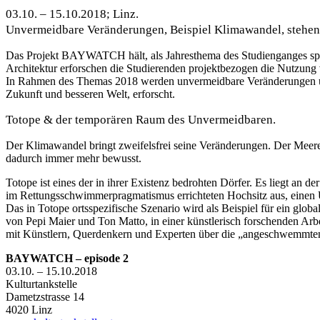
03.10. – 15.10.2018; Linz.
Unvermeidbare Veränderungen, Beispiel Klimawandel, stehen be
Das Projekt BAYWATCH hält, als Jahresthema des Studienganges spac
Architektur erforschen die Studierenden projektbezogen die Nutzung
In Rahmen des Themas 2018 werden unvermeidbare Veränderungen und 
Zukunft und besseren Welt, erforscht.
Totope & der temporären Raum des Unvermeidbaren.
Der Klimawandel bringt zweifelsfrei seine Veränderungen. Der Meeres
dadurch immer mehr bewusst.
Totope ist eines der in ihrer Existenz bedrohten Dörfer. Es liegt 
im Rettungsschwimmerpragmatismus errichteten Hochsitz aus, einen Üb
Das in Totope ortsspezifische Szenario wird als Beispiel für ein gl
von Pepi Maier und Ton Matto, in einer künstlerisch forschenden Arbe
mit Künstlern, Querdenkern und Experten über die „angeschwemmte
BAYWATCH – episode 2
03.10. – 15.10.2018
Kulturtankstelle
Dametzstrasse 14
4020 Linz