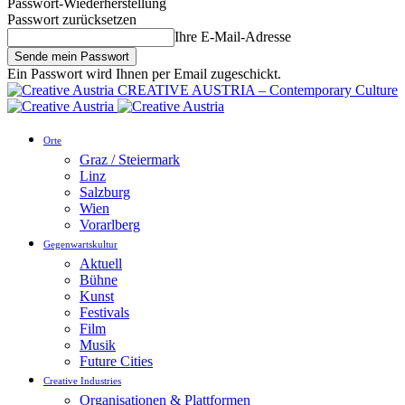
Passwort-Wiederherstellung
Passwort zurücksetzen
Ihre E-Mail-Adresse
Ein Passwort wird Ihnen per Email zugeschickt.
CREATIVE AUSTRIA – Contemporary Culture
Orte
Graz / Steiermark
Linz
Salzburg
Wien
Vorarlberg
Gegenwartskultur
Aktuell
Bühne
Kunst
Festivals
Film
Musik
Future Cities
Creative Industries
Organisationen & Plattformen