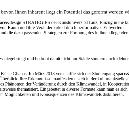
vor. Ihnen inhärent liegt ein Potential das geformt werden wi
e&design STRATEGIES der Kunstuniversität Linz, Einzug in die kultu
 von Raum und ihre Veränderbarkeit durch performatives Entwerfen.
die dazu passenden Strategien zur Formung des in ihnen liegenden P
spiegel steigt und bedroht damit nicht nur Städte sondern auch kleine
an der Küste Ghanas. Im März 2018 verschaffte sich der Studiengang s
erblick. Ihre Erkenntnisse manifestieren sich in der kulturtankstell
obales Phänomen der Veränderung durch den Klimawandel, in Kooperation
itsweise thematisiert. Eingebettet in diverse Formate kann man es sic
n“ Möglichkeiten und Konsequenzen des Klimawandels diskutieren.