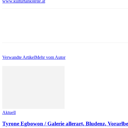
www.kulturtankstelle.at
Verwandte Artikel
Mehr vom Autor
Aktuell
Tyrone Egbowon / Galerie allerart, Bludenz, Vorarlb