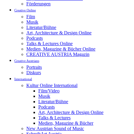
Förderungen
Creative Online
Film
Musik
Literatur/Bühne
Art, Architecture & Design Online
Podcasts
Talks & Lectures Online
Medien, Magazine & Bücher Online
CREATIVE AUSTRIA Magazin
Creative Austrians
Portraits
Diskurs
International
Kultur Online International
Film/Video
Musik
Literatur/Bühne
Podcasts
Art, Architecture & Design Online
Talks & Lectures
Medien, Magazine & Bücher
New Austrian Sound of Music
SchreibArt Austria