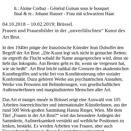
li.: Aloïse Corbaz - Général Guisan sous le bouquet
final & re.: Johann Hauser - Frau mit schwarzem Haar
04.10.2018 – 10.02.2019; Brüssel.
Frauen und Frauenbilder in der „unverfälschten“ Kunst des
Art Brut.
In den 1940er prägte der französische Künstler Jean Dubuffet den
Begriff der Art Brut: „Die Kunst legt sich nicht in gemachte Betten;
sie ergreift die Flucht sobald ihr Name ausgesprochen wird, denn sie
liebt das Inkognito. Am Besten geht es ihr, wenn sie vergessen hat,
wie sie heißt“. Art Brut bricht radikal die Grenzen des akademischen
Kunstbegriffes und wirkt frei von Konditionierung oder sozialer
Konformität. Dazu gehören Werke aus psychiatrischen Anstalten,
Werke von Personen mit Behinderungen, von gesellschaftlichen
AußenseiterInnen und marginalisierten Menschen aller Art.
Das Art et marges musée in Brüssel zeigt eine Auswahl von 105
Arbeiten österreichischer und internationaler KünstlerInnen, aus der
rund 500 Werk-großen Sammlung Hanna Rieger, Wien. Mit dem
Titel „Frauen in der Art Brut?“ wird das besondere Anliegen der
Sammlerin, Aufmerksamkeit verstärkt auf weibliche Positionen zu
lenken, bestärkt. Es werden Arbeiten von Frauen, aber auch