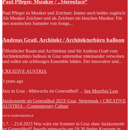
Paul Pfleger, Musiker / „Stereoface“
Paul Pfleger ist Musiker und Zeichner. Immer auch beides zugleich:
Als Musiker Zeichner und als Zeichner ein bisschen Musiker. Für
den notorischen Sammler von Songs...
Andreas Gratl, Architekt / Architekturbüro balloon
Öffentlicher Raum und Architektur sind für Andreas Gratl vom
Architekturbüro balloon in Graz untrennbar miteinander verwoben
und sollen ein schlüssiges Ensemble bilden. Der innovative und...
CREATIVE AUSTRIA
3 years ago
Jazz in Graz - Mittwochs im Generalihof!
...
See More
See Less
Jazzkonzerte im Generalihof 2023/ Graz, Steiermark » CREATIVE
AUSTRIA – Contemporary Culture
www.creativeaustria.at
5.7. – 23.8.2023 Was wäre ein Sommer in Graz ohne Jazzkonzerte
im Generalihof? Jeweils mittwochs um 19.30 finden Konzerte in