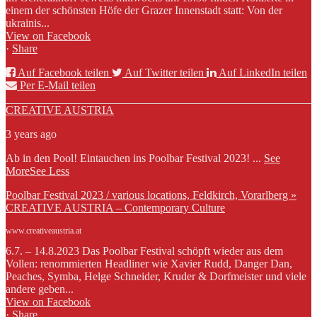
einem der schönsten Höfe der Grazer Innenstadt statt: Von der
ukrainis...
View on Facebook
·
Share
Auf Facebook teilen
Auf Twitter teilen
Auf LinkedIn teilen
Per E-Mail teilen
CREATIVE AUSTRIA
3 years ago
Ab in den Pool! Eintauchen ins Poolbar Festival 2023!
...
See
More
See Less
Poolbar Festival 2023 / various locations, Feldkirch, Vorarlberg »
CREATIVE AUSTRIA – Contemporary Culture
www.creativeaustria.at
6.7. – 14.8.2023 Das Poolbar Festival schöpft wieder aus dem
Vollen: renommierten Headliner wie Xavier Rudd, Danger Dan,
Peaches, Symba, Helge Schneider, Kruder & Dorfmeister und viele
andere geben...
View on Facebook
·
Share