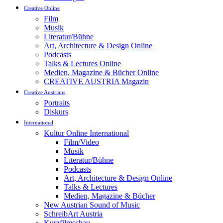
Creative Online
Film
Musik
Literatur/Bühne
Art, Architecture & Design Online
Podcasts
Talks & Lectures Online
Medien, Magazine & Bücher Online
CREATIVE AUSTRIA Magazin
Creative Austrians
Portraits
Diskurs
International
Kultur Online International
Film/Video
Musik
Literatur/Bühne
Podcasts
Art, Architecture & Design Online
Talks & Lectures
Medien, Magazine & Bücher
New Austrian Sound of Music
SchreibArt Austria
Kurzfilmschau