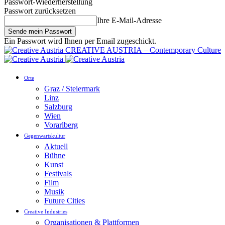
Passwort-Wiederherstellung
Passwort zurücksetzen
Ihre E-Mail-Adresse
Ein Passwort wird Ihnen per Email zugeschickt.
CREATIVE AUSTRIA – Contemporary Culture
Orte
Graz / Steiermark
Linz
Salzburg
Wien
Vorarlberg
Gegenwartskultur
Aktuell
Bühne
Kunst
Festivals
Film
Musik
Future Cities
Creative Industries
Organisationen & Plattformen