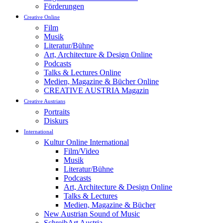
Förderungen
Creative Online
Film
Musik
Literatur/Bühne
Art, Architecture & Design Online
Podcasts
Talks & Lectures Online
Medien, Magazine & Bücher Online
CREATIVE AUSTRIA Magazin
Creative Austrians
Portraits
Diskurs
International
Kultur Online International
Film/Video
Musik
Literatur/Bühne
Podcasts
Art, Architecture & Design Online
Talks & Lectures
Medien, Magazine & Bücher
New Austrian Sound of Music
SchreibArt Austria