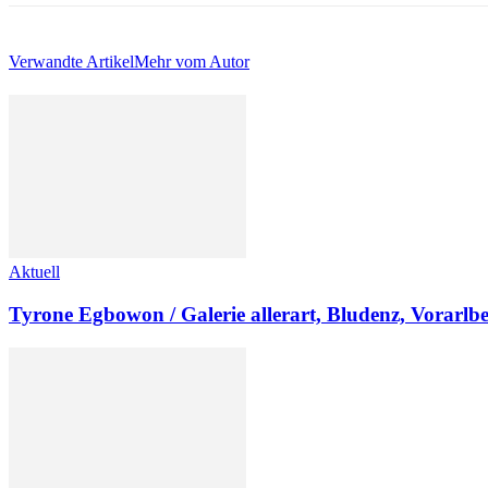
Verwandte Artikel
Mehr vom Autor
Aktuell
Tyrone Egbowon / Galerie allerart, Bludenz, Vorarlb