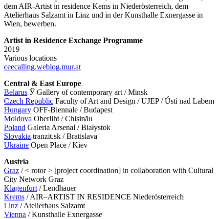
dem AIR-Artist in residence Kems in Niederösterreich, dem
Atelierhaus Salzamt in Linz und in der Kunsthalle Exnergasse in
Wien, bewerben.
Artist in Residence Exchange Programme
2019
Various locations
ceecalling.weblog.mur.at
Central & East Europe
Belarus
Ў Gallery of contemporary art / Minsk
Czech Republic
Faculty of Art and Design / UJEP / Ústí nad Labem
Hungary
OFF-Biennale / Budapest
Moldova
Oberliht / Chișinău
Poland
Galeria Arsenal / Białystok
Slovakia
tranzit.sk / Bratislava
Ukraine
Open Place / Kiev
Austria
Graz
/ < rotor > [project coordination] in collaboration with Cultural
City Network Graz
Klagenfurt
/ Lendhauer
Krems
/ AIR–ARTIST IN RESIDENCE Niederösterreich
Linz
/ Atelierhaus Salzamt
Vienna
/ Kunsthalle Exnergasse