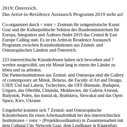
2019; Österreich.
Das Artist-in-Residence Austausch Programm 2019 steht an!
Co-organisiert durch < rotor > Zentrum für zeitgenössische Kunst
Graz und die Kulturpolitische Sektion des Bundesministerium für
Europa, Integration und Äußeres findet 2019 das Central & East
Europe Calling statt. Es ist ein Artist-in Residence Austausch
Programm zwischen Kunstinstitutionen aus Zentral- und
Osteuropäischen Ländern und Österreich.
223 österreichische KünstlerInnen haben sich beworben und 7
werden ausgewählt, um ein Monat lang in einem der Länder zu
leben und zu arbeiten.
Die Partnerinstitutionen aus Zentral- und Osteuropa sind die Gallery
of contemporary art Minsk, Belarus, die Faculty of Art and Design,
UJEP, Ústí nad Labem, Tschechien, die OFF-Biennale, Budapest,
Ungarn, das Oberliht, Chișinău, Moldawien, die Galeria Arsenal,
Bialystok, Polen, das tranzit.sk, Bratislava, Slowakai und das Open
Space, Kiev, Ukraine.
Umgekehrt konnten sich 7 Zentral- und Osteuropäische
KünstlerInnen für einen Arbeitsaufenthalt bei den österreichischen
Institutionen < rotor > (Projektkoordination) in Zusammenarbeit mit
dem Cultural City Network Graz, dem Lendhauer in Klagenfurt,