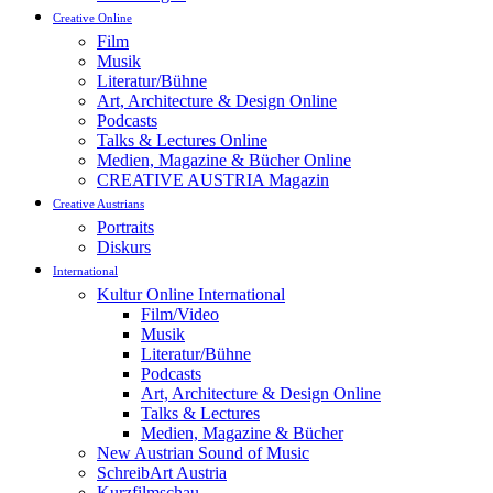
Creative Online
Film
Musik
Literatur/Bühne
Art, Architecture & Design Online
Podcasts
Talks & Lectures Online
Medien, Magazine & Bücher Online
CREATIVE AUSTRIA Magazin
Creative Austrians
Portraits
Diskurs
International
Kultur Online International
Film/Video
Musik
Literatur/Bühne
Podcasts
Art, Architecture & Design Online
Talks & Lectures
Medien, Magazine & Bücher
New Austrian Sound of Music
SchreibArt Austria
Kurzfilmschau