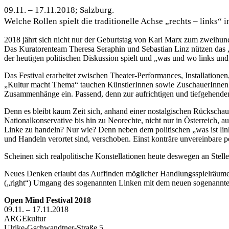
09.11. – 17.11.2018; Salzburg.
Welche Rollen spielt die traditionelle Achse „rechts – links“
2018 jährt sich nicht nur der Geburtstag von Karl Marx zum zweihun
Das Kuratorenteam Theresa Seraphin und Sebastian Linz nützen das „
der heutigen politischen Diskussion spielt und „was und wo links und
Das Festival erarbeitet zwischen Theater-Performances, Installation
„Kultur macht Thema“ tauchen KünstlerInnen sowie ZuschauerInnen du
Zusammenhänge ein. Passend, denn zur aufrichtigen und tiefgehenden 
Denn es bleibt kaum Zeit sich, anhand einer nostalgischen Rückschau
Nationalkonservative bis hin zu Neorechte, nicht nur in Österreich, au
Linke zu handeln? Nur wie? Denn neben dem politischen „was ist link
und Handeln verortet sind, verschoben. Einst konträre unvereinbare p
Scheinen sich realpolitische Konstellationen heute deswegen an Stell
Neues Denken erlaubt das Auffinden möglicher Handlungsspielräume un
(„right“) Umgang des sogenannten Linken mit dem neuen sogenannt
Open Mind Festival 2018
09.11. – 17.11.2018
ARGEkultur
Ulrike-Gschwandtner-Straße 5