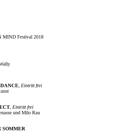
MIND Festival 2018
i
 Wally
 DANCE
,
Eintritt frei
Kunst
JECT
,
Eintritt frei
enasse und Milo Rau
R SOMMER