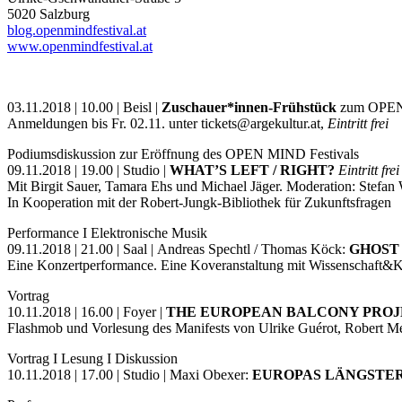
5020 Salzburg
blog.openmindfestival.at
www.openmindfestival.at
03.11.2018 | 10.00 | Beisl |
Zuschauer*innen-Frühstück
zum OPEN 
Anmeldungen bis Fr. 02.11. unter tickets@argekultur.at,
Eintritt frei
Podiumsdiskussion zur Eröffnung des OPEN MIND Festivals
09.11.2018 | 19.00 | Studio |
WHAT’S LEFT / RIGHT?
Eintritt fre
Mit Birgit Sauer, Tamara Ehs und Michael Jäger. Moderation: Stefan
In Kooperation mit der Robert-Jungk-Bibliothek für Zukunftsfragen
Performance I Elektronische Musik
09.11.2018 | 21.00 | Saal | Andreas Spechtl / Thomas Köck:
GHOST
Eine Konzertperformance. Eine Koveranstaltung mit Wissenschaft&
Vortrag
10.11.2018 | 16.00 | Foyer |
THE EUROPEAN BALCONY PRO
Flashmob und Vorlesung des Manifests von Ulrike Guérot, Robert M
Vortrag I Lesung I Diskussion
10.11.2018 | 17.00 | Studio | Maxi Obexer:
EUROPAS LÄNGSTE