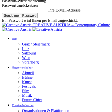
Passwort-Wiederherstellung
Passwort zurücksetzen
Ihre E-Mail-Adresse
Ein Passwort wird Ihnen per Email zugeschickt.
CREATIVE AUSTRIA – Contemporary Culture
Orte
Graz / Steiermark
Linz
Salzburg
Wien
Vorarlberg
Gegenwartskultur
Aktuell
Bühne
Kunst
Festivals
Film
Musik
Future Cities
Creative Industries
Organisationen & Plattformen