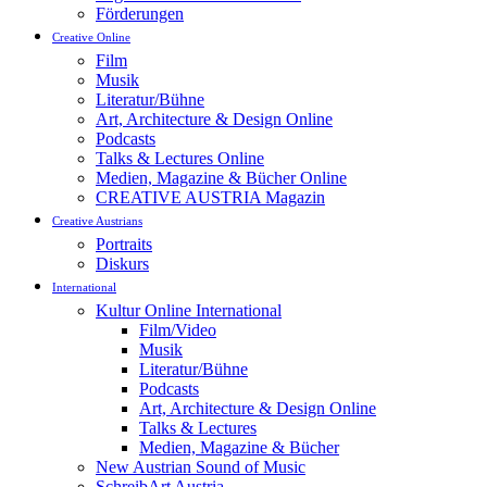
Förderungen
Creative Online
Film
Musik
Literatur/Bühne
Art, Architecture & Design Online
Podcasts
Talks & Lectures Online
Medien, Magazine & Bücher Online
CREATIVE AUSTRIA Magazin
Creative Austrians
Portraits
Diskurs
International
Kultur Online International
Film/Video
Musik
Literatur/Bühne
Podcasts
Art, Architecture & Design Online
Talks & Lectures
Medien, Magazine & Bücher
New Austrian Sound of Music
SchreibArt Austria