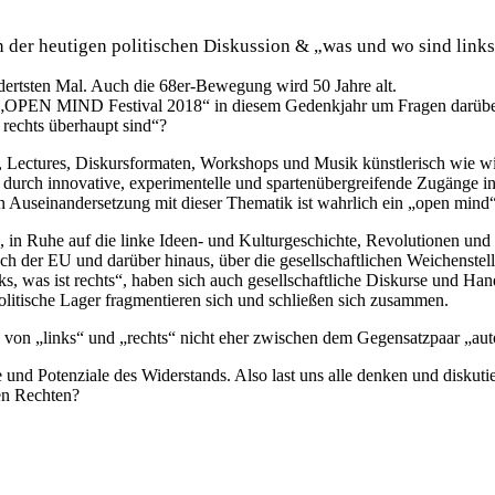
 in der heutigen politischen Diskussion & „was und wo sind link
dertsten Mal. Auch die 68er-Bewegung wird 50 Jahre alt.
OPEN MIND Festival 2018“ in diesem Gedenkjahr um Fragen darüber zu 
 rechts überhaupt sind“?
en, Lectures, Diskursformaten, Workshops und Musik künstlerisch wie 
rch innovative, experimentelle und spartenübergreifende Zugänge in n
Auseinandersetzung mit dieser Thematik ist wahrlich ein „open mind“ 
, in Ruhe auf die linke Ideen- und Kulturgeschichte, Revolutionen und
ch der EU und darüber hinaus, über die gesellschaftlichen Weichenstellu
s, was ist rechts“, haben sich auch gesellschaftliche Diskurse und Ha
olitische Lager fragmentieren sich und schließen sich zusammen.
e von „links“ und „rechts“ nicht eher zwischen dem Gegensatzpaar „auto
d Potenziale des Widerstands. Also last uns alle denken und diskutier
en Rechten?