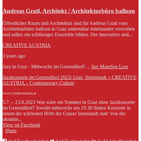
Andreas Gratl, Architekt / Architekturbüro balloon
Öffentlicher Raum und Architektur sind für Andreas Gratl vom
Architekturbüro balloon in Graz untrennbar miteinander verwoben
und sollen ein schlüssiges Ensemble bilden. Der innovative und...
CREATIVE AUSTRIA
3 years ago
Jazz in Graz - Mittwochs im Generalihof!
...
See More
See Less
Jazzkonzerte im Generalihof 2023/ Graz, Steiermark » CREATIVE
AUSTRIA – Contemporary Culture
www.creativeaustria.at
5.7. – 23.8.2023 Was wäre ein Sommer in Graz ohne Jazzkonzerte
im Generalihof? Jeweils mittwochs um 19.30 finden Konzerte in
einem der schönsten Höfe der Grazer Innenstadt statt: Von der
ukrainis...
View on Facebook
·
Share