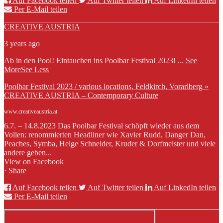
Auf Facebook teilen
Auf Twitter teilen
Auf LinkedIn teilen
Per E-Mail teilen
CREATIVE AUSTRIA
3 years ago
Ab in den Pool! Eintauchen ins Poolbar Festival 2023!
...
See
More
See Less
Poolbar Festival 2023 / various locations, Feldkirch, Vorarlberg »
CREATIVE AUSTRIA – Contemporary Culture
www.creativeaustria.at
6.7. – 14.8.2023 Das Poolbar Festival schöpft wieder aus dem
Vollen: renommierten Headliner wie Xavier Rudd, Danger Dan,
Peaches, Symba, Helge Schneider, Kruder & Dorfmeister und viele
andere geben...
View on Facebook
·
Share
Auf Facebook teilen
Auf Twitter teilen
Auf LinkedIn teilen
Per E-Mail teilen