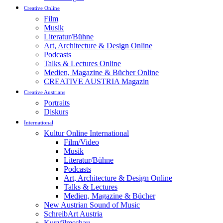
Creative Online
Film
Musik
Literatur/Bühne
Art, Architecture & Design Online
Podcasts
Talks & Lectures Online
Medien, Magazine & Bücher Online
CREATIVE AUSTRIA Magazin
Creative Austrians
Portraits
Diskurs
International
Kultur Online International
Film/Video
Musik
Literatur/Bühne
Podcasts
Art, Architecture & Design Online
Talks & Lectures
Medien, Magazine & Bücher
New Austrian Sound of Music
SchreibArt Austria
Kurzfilmschau