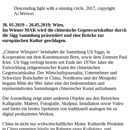
Descending light with a missing circle, 2017, copyright
Ai Weiwei
30. 01.2019 – 26.05.2019; Wien,
Im Wiener MAK wird die chinesische Gegenwartskultur durch
die Sigg Sammlung präsentiert und eine Brücke zur
europäischen Kultur geschlagen.
„Chinese Whispers“ beinhaltet die Sammlung Uli Siggs, in
Kooperation mit dem Kunstmuseum Bern, sowie dem Zentrum Paul
Klee. Uli Sigg verfolgt bereits seit Ende der 1970er Jahre die
Entwicklung zeitgenössischer Kunst der chinesischen
Gegenwartskultur. Der Wirtschaftsjournalist, Unternehmer und
Schweizer Botschafter in China, Nordkorea und der Mongolei
begann Mitte der 90er Jahre eine der bedeutendsten und
repräsentativsten Sammlungen chinesischer Kunst aufzubauen.
Die Ausstellung zeigt unter anderem Objekte aus den Bereichen
Kalligrafie, Malerei, Fotografie, Skulptur, Installation sowie Video
und bietet ein breites Spektrum von traditionell analogen bis zu
digital produzierten Werken.
China ist nicht nur weltwirtschaftlicher Motor. Kulturelle Produkte
in China entstehen häufig im Rahmen eines Kollektivs, und