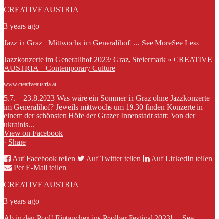
CREATIVE AUSTRIA
3 years ago
Jazz in Graz - Mittwochs im Generalihof!
...
See More
See Less
Jazzkonzerte im Generalihof 2023/ Graz, Steiermark » CREATIVE
AUSTRIA – Contemporary Culture
www.creativeaustria.at
5.7. – 23.8.2023 Was wäre ein Sommer in Graz ohne Jazzkonzerte
im Generalihof? Jeweils mittwochs um 19.30 finden Konzerte in
einem der schönsten Höfe der Grazer Innenstadt statt: Von der
ukrainis...
View on Facebook
·
Share
Auf Facebook teilen
Auf Twitter teilen
Auf LinkedIn teilen
Per E-Mail teilen
CREATIVE AUSTRIA
3 years ago
Ab in den Pool! Eintauchen ins Poolbar Festival 2023!
...
See