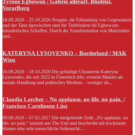
Tyrone Egbowon / Galerie allerart, Bludenz,
Vorarlberg
18.09.2026 – 25.10.2026 Neugier, die Erkundung von Gegensätzen
und der Tanz dazwischen sind die Triebfedern für Egbowons
künstlerisches Schaffen. Durch die Transformation von Materialien
und...
KATERYNA LYSOVENKO – Borderland / MAK
Wien
16.09.2026 – 18.10.2026 Die gebürtige Ukrainerin Kateryna
Lysovenko, die seit 2022 in Österreich lebt, versteht Malerei als
soziale Handlung und politisches Medium – weniger als...
Claudia Larcher – No applause. no life. no pain. /
Francisco Carolinum Linz
09.09.2026 – 07.02.2027 Die titelgebende Zeile „No applause. no
life. no pain.“ stammt aus The End und beschreibt mit trockenem
Humor eine sehr menschliche Sehnsucht:...