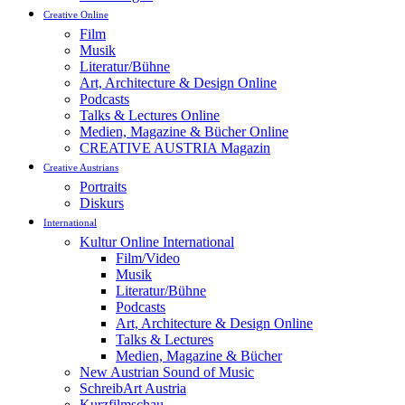
Creative Online
Film
Musik
Literatur/Bühne
Art, Architecture & Design Online
Podcasts
Talks & Lectures Online
Medien, Magazine & Bücher Online
CREATIVE AUSTRIA Magazin
Creative Austrians
Portraits
Diskurs
International
Kultur Online International
Film/Video
Musik
Literatur/Bühne
Podcasts
Art, Architecture & Design Online
Talks & Lectures
Medien, Magazine & Bücher
New Austrian Sound of Music
SchreibArt Austria
Kurzfilmschau