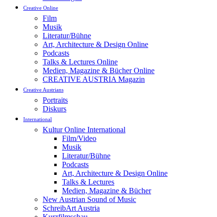
Creative Online
Film
Musik
Literatur/Bühne
Art, Architecture & Design Online
Podcasts
Talks & Lectures Online
Medien, Magazine & Bücher Online
CREATIVE AUSTRIA Magazin
Creative Austrians
Portraits
Diskurs
International
Kultur Online International
Film/Video
Musik
Literatur/Bühne
Podcasts
Art, Architecture & Design Online
Talks & Lectures
Medien, Magazine & Bücher
New Austrian Sound of Music
SchreibArt Austria
Kurzfilmschau