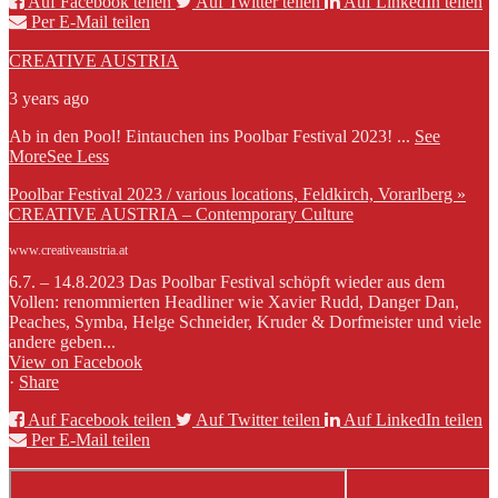
Auf Facebook teilen
Auf Twitter teilen
Auf LinkedIn teilen
Per E-Mail teilen
CREATIVE AUSTRIA
3 years ago
Ab in den Pool! Eintauchen ins Poolbar Festival 2023!
...
See
More
See Less
Poolbar Festival 2023 / various locations, Feldkirch, Vorarlberg »
CREATIVE AUSTRIA – Contemporary Culture
www.creativeaustria.at
6.7. – 14.8.2023 Das Poolbar Festival schöpft wieder aus dem
Vollen: renommierten Headliner wie Xavier Rudd, Danger Dan,
Peaches, Symba, Helge Schneider, Kruder & Dorfmeister und viele
andere geben...
View on Facebook
·
Share
Auf Facebook teilen
Auf Twitter teilen
Auf LinkedIn teilen
Per E-Mail teilen