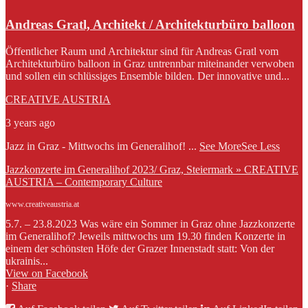
Andreas Gratl, Architekt / Architekturbüro balloon
Öffentlicher Raum und Architektur sind für Andreas Gratl vom
Architekturbüro balloon in Graz untrennbar miteinander verwoben
und sollen ein schlüssiges Ensemble bilden. Der innovative und...
CREATIVE AUSTRIA
3 years ago
Jazz in Graz - Mittwochs im Generalihof!
...
See More
See Less
Jazzkonzerte im Generalihof 2023/ Graz, Steiermark » CREATIVE
AUSTRIA – Contemporary Culture
www.creativeaustria.at
5.7. – 23.8.2023 Was wäre ein Sommer in Graz ohne Jazzkonzerte
im Generalihof? Jeweils mittwochs um 19.30 finden Konzerte in
einem der schönsten Höfe der Grazer Innenstadt statt: Von der
ukrainis...
View on Facebook
·
Share