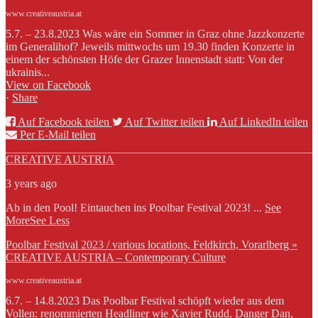
www.creativeaustria.at
5.7. – 23.8.2023 Was wäre ein Sommer in Graz ohne Jazzkonzerte
im Generalihof? Jeweils mittwochs um 19.30 finden Konzerte in
einem der schönsten Höfe der Grazer Innenstadt statt: Von der
ukrainis...
View on Facebook
·
Share
Auf Facebook teilen
Auf Twitter teilen
Auf LinkedIn teilen
Per E-Mail teilen
CREATIVE AUSTRIA
3 years ago
Ab in den Pool! Eintauchen ins Poolbar Festival 2023!
...
See
More
See Less
Poolbar Festival 2023 / various locations, Feldkirch, Vorarlberg »
CREATIVE AUSTRIA – Contemporary Culture
www.creativeaustria.at
6.7. – 14.8.2023 Das Poolbar Festival schöpft wieder aus dem
Vollen: renommierten Headliner wie Xavier Rudd, Danger Dan,