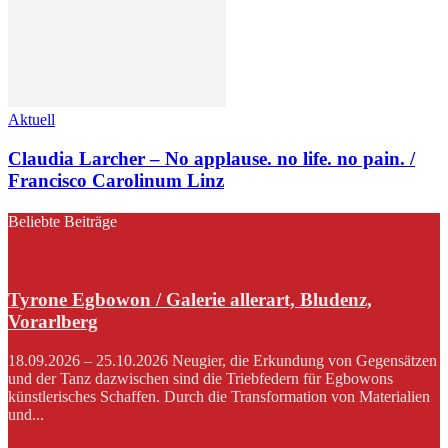
Aktuell
Claudia Larcher – No applause. no life. no pain. /
Francisco Carolinum Linz
Beliebte Beiträge
Tyrone Egbowon / Galerie allerart, Bludenz,
Vorarlberg
18.09.2026 – 25.10.2026 Neugier, die Erkundung von Gegensätzen
und der Tanz dazwischen sind die Triebfedern für Egbowons
künstlerisches Schaffen. Durch die Transformation von Materialien
und...