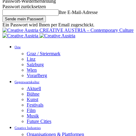
Passwort-Wiederherstellung
Passwort zurücksetzen
Ihre E-Mail-Adresse
Ein Passwort wird Ihnen per Email zugeschickt.
CREATIVE AUSTRIA – Contemporary Culture
Orte
Graz / Steiermark
Linz
Salzburg
Wien
Vorarlberg
Gegenwartskultur
Aktuell
Bühne
Kunst
Festivals
Film
Musik
Future Cities
Creative Industries
Organisationen & Plattformen