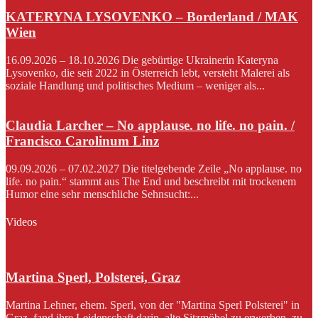
KATERYNA LYSOVENKO – Borderland / MAK
Wien
16.09.2026 – 18.10.2026 Die gebürtige Ukrainerin Kateryna
Lysovenko, die seit 2022 in Österreich lebt, versteht Malerei als
soziale Handlung und politisches Medium – weniger als...
Claudia Larcher – No applause. no life. no pain. /
Francisco Carolinum Linz
09.09.2026 – 07.02.2027 Die titelgebende Zeile „No applause. no
life. no pain.“ stammt aus The End und beschreibt mit trockenem
Humor eine sehr menschliche Sehnsucht:...
Videos
Martina Sperl, Polsterei, Graz
Martina Lehner, ehem. Sperl, von der "Martina Sperl Polsterei" in
Graz, fand ihre Leidenschaft darin, alte Sitzmöbel zu erwerben, zu