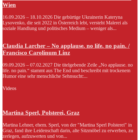
Wien
16.09.2026 – 18.10.2026 Die gebürtige Ukrainerin Kateryna
Lysovenko, die seit 2022 in Österreich lebt, versteht Malerei als
soziale Handlung und politisches Medium – weniger als...
Claudia Larcher – No applause. no life. no pain. /
Francisco Carolinum Linz
09.09.2026 – 07.02.2027 Die titelgebende Zeile „No applause. no
life. no pain.“ stammt aus The End und beschreibt mit trockenem
Humor eine sehr menschliche Sehnsucht:...
Videos
Martina Sperl, Polsterei, Graz
Martina Lehner, ehem. Sperl, von der "Martina Sperl Polsterei" in
Graz, fand ihre Leidenschaft darin, alte Sitzmöbel zu erwerben, zu
zerlegen, aufzuwerten und von...