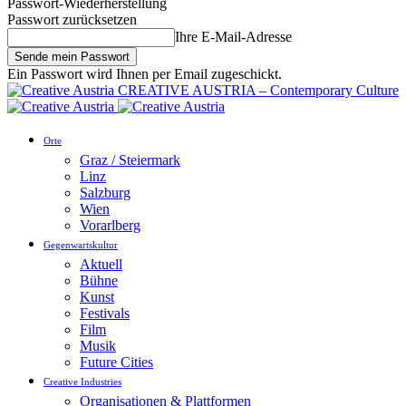
Passwort-Wiederherstellung
Passwort zurücksetzen
Ihre E-Mail-Adresse
Ein Passwort wird Ihnen per Email zugeschickt.
CREATIVE AUSTRIA – Contemporary Culture
Orte
Graz / Steiermark
Linz
Salzburg
Wien
Vorarlberg
Gegenwartskultur
Aktuell
Bühne
Kunst
Festivals
Film
Musik
Future Cities
Creative Industries
Organisationen & Plattformen