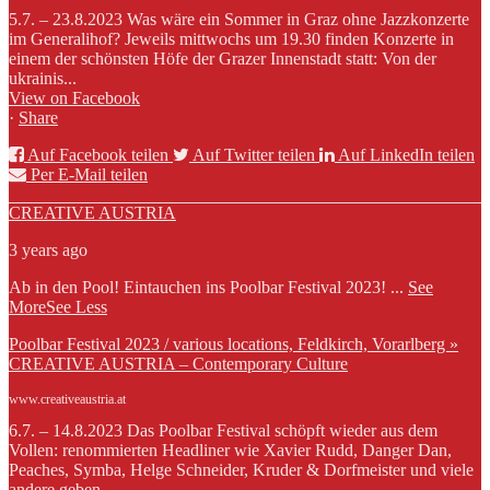
5.7. – 23.8.2023 Was wäre ein Sommer in Graz ohne Jazzkonzerte
im Generalihof? Jeweils mittwochs um 19.30 finden Konzerte in
einem der schönsten Höfe der Grazer Innenstadt statt: Von der
ukrainis...
View on Facebook
·
Share
Auf Facebook teilen
Auf Twitter teilen
Auf LinkedIn teilen
Per E-Mail teilen
CREATIVE AUSTRIA
3 years ago
Ab in den Pool! Eintauchen ins Poolbar Festival 2023!
...
See
More
See Less
Poolbar Festival 2023 / various locations, Feldkirch, Vorarlberg »
CREATIVE AUSTRIA – Contemporary Culture
www.creativeaustria.at
6.7. – 14.8.2023 Das Poolbar Festival schöpft wieder aus dem
Vollen: renommierten Headliner wie Xavier Rudd, Danger Dan,
Peaches, Symba, Helge Schneider, Kruder & Dorfmeister und viele
andere geben...