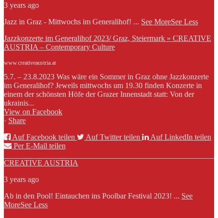
3 years ago
Jazz in Graz - Mittwochs im Generalihof!
...
See More
See Less
Jazzkonzerte im Generalihof 2023/ Graz, Steiermark » CREATIVE
AUSTRIA – Contemporary Culture
www.creativeaustria.at
5.7. – 23.8.2023 Was wäre ein Sommer in Graz ohne Jazzkonzerte
im Generalihof? Jeweils mittwochs um 19.30 finden Konzerte in
einem der schönsten Höfe der Grazer Innenstadt statt: Von der
ukrainis...
View on Facebook
·
Share
Auf Facebook teilen
Auf Twitter teilen
Auf LinkedIn teilen
Per E-Mail teilen
CREATIVE AUSTRIA
3 years ago
Ab in den Pool! Eintauchen ins Poolbar Festival 2023!
...
See
More
See Less