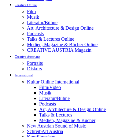
Creative Online
Film
Musik
Literatur/Bühne
Art, Architecture & Design Online
Podcasts
Talks & Lectures Online
Medien, Magazine & Bücher Online
CREATIVE AUSTRIA Magazin
Creative Austrians
Portraits
Diskurs
International
Kultur Online International
Film/Video
Musik
Literatur/Bühne
Podcasts
Art, Architecture & Design Online
Talks & Lectures
Medien, Magazine & Bücher
New Austrian Sound of Music
SchreibArt Austria
Kurzfilmschau