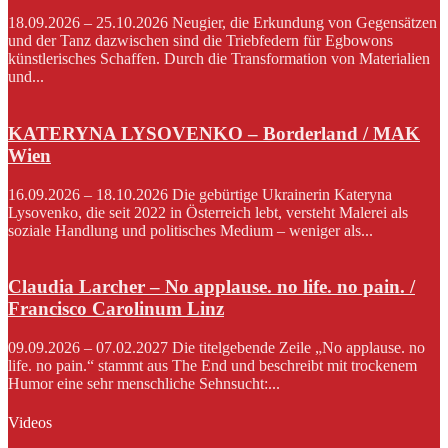
18.09.2026 – 25.10.2026 Neugier, die Erkundung von Gegensätzen
und der Tanz dazwischen sind die Triebfedern für Egbowons
künstlerisches Schaffen. Durch die Transformation von Materialien
und...
KATERYNA LYSOVENKO – Borderland / MAK
Wien
16.09.2026 – 18.10.2026 Die gebürtige Ukrainerin Kateryna
Lysovenko, die seit 2022 in Österreich lebt, versteht Malerei als
soziale Handlung und politisches Medium – weniger als...
Claudia Larcher – No applause. no life. no pain. /
Francisco Carolinum Linz
09.09.2026 – 07.02.2027 Die titelgebende Zeile „No applause. no
life. no pain.“ stammt aus The End und beschreibt mit trockenem
Humor eine sehr menschliche Sehnsucht:...
Videos