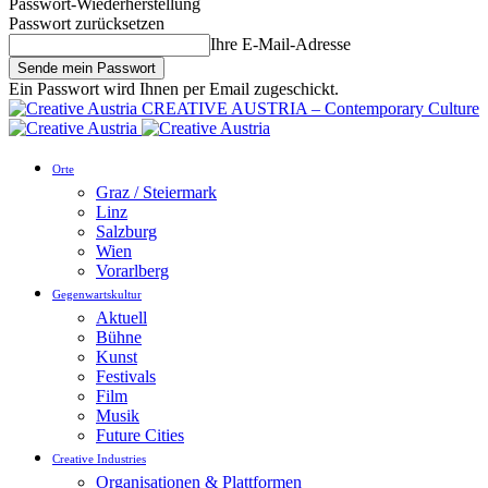
Passwort-Wiederherstellung
Passwort zurücksetzen
Ihre E-Mail-Adresse
Ein Passwort wird Ihnen per Email zugeschickt.
CREATIVE AUSTRIA – Contemporary Culture
Orte
Graz / Steiermark
Linz
Salzburg
Wien
Vorarlberg
Gegenwartskultur
Aktuell
Bühne
Kunst
Festivals
Film
Musik
Future Cities
Creative Industries
Organisationen & Plattformen