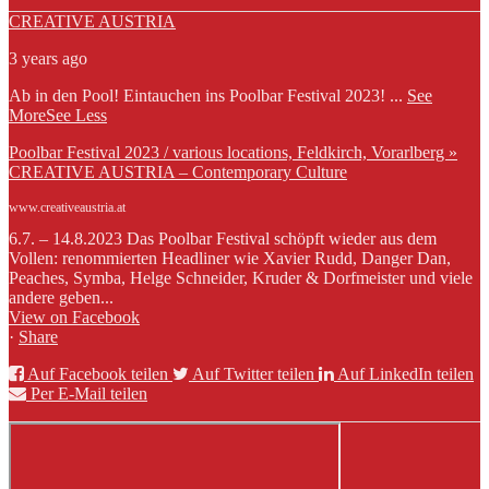
CREATIVE AUSTRIA
3 years ago
Ab in den Pool! Eintauchen ins Poolbar Festival 2023!
...
See
More
See Less
Poolbar Festival 2023 / various locations, Feldkirch, Vorarlberg »
CREATIVE AUSTRIA – Contemporary Culture
www.creativeaustria.at
6.7. – 14.8.2023 Das Poolbar Festival schöpft wieder aus dem
Vollen: renommierten Headliner wie Xavier Rudd, Danger Dan,
Peaches, Symba, Helge Schneider, Kruder & Dorfmeister und viele
andere geben...
View on Facebook
·
Share
Auf Facebook teilen
Auf Twitter teilen
Auf LinkedIn teilen
Per E-Mail teilen