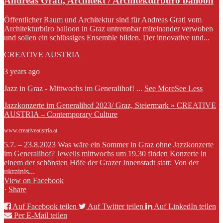
Andreas Gratl, Architekt / Architekturbüro balloon
Öffentlicher Raum und Architektur sind für Andreas Gratl vom
Architekturbüro balloon in Graz untrennbar miteinander verwoben
und sollen ein schlüssiges Ensemble bilden. Der innovative und...
CREATIVE AUSTRIA
3 years ago
Jazz in Graz - Mittwochs im Generalihof!
...
See More
See Less
Jazzkonzerte im Generalihof 2023/ Graz, Steiermark » CREATIVE
AUSTRIA – Contemporary Culture
www.creativeaustria.at
5.7. – 23.8.2023 Was wäre ein Sommer in Graz ohne Jazzkonzerte
im Generalihof? Jeweils mittwochs um 19.30 finden Konzerte in
einem der schönsten Höfe der Grazer Innenstadt statt: Von der
ukrainis...
View on Facebook
·
Share
Auf Facebook teilen
Auf Twitter teilen
Auf LinkedIn teilen
Per E-Mail teilen