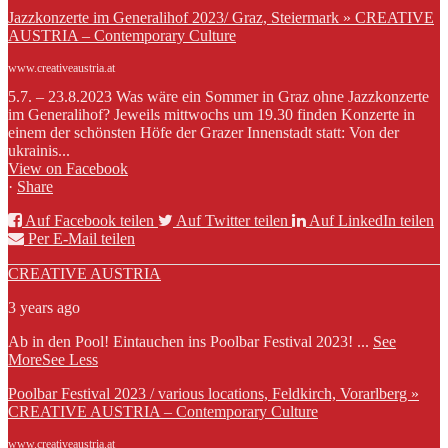
Jazzkonzerte im Generalihof 2023/ Graz, Steiermark » CREATIVE
AUSTRIA – Contemporary Culture
www.creativeaustria.at
5.7. – 23.8.2023 Was wäre ein Sommer in Graz ohne Jazzkonzerte
im Generalihof? Jeweils mittwochs um 19.30 finden Konzerte in
einem der schönsten Höfe der Grazer Innenstadt statt: Von der
ukrainis...
View on Facebook
·
Share
Auf Facebook teilen
Auf Twitter teilen
Auf LinkedIn teilen
Per E-Mail teilen
CREATIVE AUSTRIA
3 years ago
Ab in den Pool! Eintauchen ins Poolbar Festival 2023!
...
See
More
See Less
Poolbar Festival 2023 / various locations, Feldkirch, Vorarlberg »
CREATIVE AUSTRIA – Contemporary Culture
www.creativeaustria.at