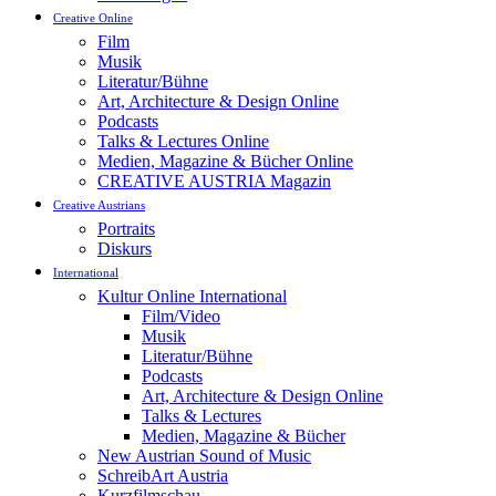
Creative Online
Film
Musik
Literatur/Bühne
Art, Architecture & Design Online
Podcasts
Talks & Lectures Online
Medien, Magazine & Bücher Online
CREATIVE AUSTRIA Magazin
Creative Austrians
Portraits
Diskurs
International
Kultur Online International
Film/Video
Musik
Literatur/Bühne
Podcasts
Art, Architecture & Design Online
Talks & Lectures
Medien, Magazine & Bücher
New Austrian Sound of Music
SchreibArt Austria
Kurzfilmschau