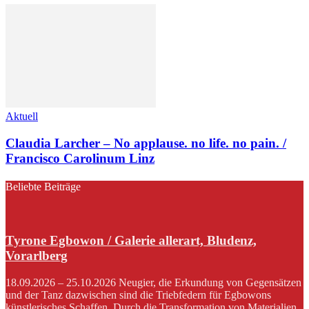
Aktuell
Claudia Larcher – No applause. no life. no pain. /
Francisco Carolinum Linz
Beliebte Beiträge
Tyrone Egbowon / Galerie allerart, Bludenz,
Vorarlberg
18.09.2026 – 25.10.2026 Neugier, die Erkundung von Gegensätzen
und der Tanz dazwischen sind die Triebfedern für Egbowons
künstlerisches Schaffen. Durch die Transformation von Materialien