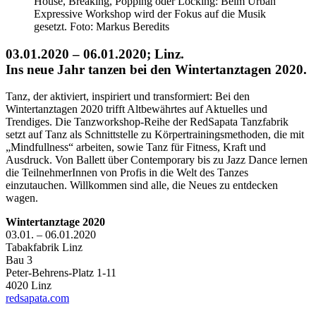
House, Breaking, Popping oder Locking: Beim Urban
Expressive Workshop wird der Fokus auf die Musik
gesetzt. Foto: Markus Beredits
03.01.2020 – 06.01.2020; Linz.
Ins neue Jahr tanzen bei den Wintertanztagen 2020.
Tanz, der aktiviert, inspiriert und transformiert: Bei den
Wintertanztagen 2020 trifft Altbewährtes auf Aktuelles und
Trendiges. Die Tanzworkshop-Reihe der RedSapata Tanzfabrik
setzt auf Tanz als Schnittstelle zu Körpertrainingsmethoden, die mit
„Mindfullness“ arbeiten, sowie Tanz für Fitness, Kraft und
Ausdruck. Von Ballett über Contemporary bis zu Jazz Dance lernen
die TeilnehmerInnen von Profis in die Welt des Tanzes
einzutauchen. Willkommen sind alle, die Neues zu entdecken
wagen.
Wintertanztage 2020
03.01. – 06.01.2020
Tabakfabrik Linz
Bau 3
Peter-Behrens-Platz 1-11
4020 Linz
redsapata.com