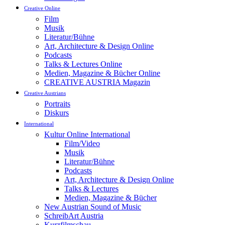
Creative Online
Film
Musik
Literatur/Bühne
Art, Architecture & Design Online
Podcasts
Talks & Lectures Online
Medien, Magazine & Bücher Online
CREATIVE AUSTRIA Magazin
Creative Austrians
Portraits
Diskurs
International
Kultur Online International
Film/Video
Musik
Literatur/Bühne
Podcasts
Art, Architecture & Design Online
Talks & Lectures
Medien, Magazine & Bücher
New Austrian Sound of Music
SchreibArt Austria
Kurzfilmschau