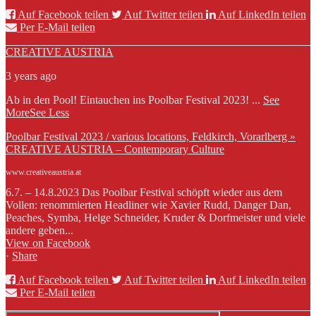
Auf Facebook teilen
Auf Twitter teilen
Auf LinkedIn teilen
Per E-Mail teilen
CREATIVE AUSTRIA
3 years ago
Ab in den Pool! Eintauchen ins Poolbar Festival 2023!
...
See
More
See Less
Poolbar Festival 2023 / various locations, Feldkirch, Vorarlberg »
CREATIVE AUSTRIA – Contemporary Culture
www.creativeaustria.at
6.7. – 14.8.2023 Das Poolbar Festival schöpft wieder aus dem
Vollen: renommierten Headliner wie Xavier Rudd, Danger Dan,
Peaches, Symba, Helge Schneider, Kruder & Dorfmeister und viele
andere geben...
View on Facebook
·
Share
Auf Facebook teilen
Auf Twitter teilen
Auf LinkedIn teilen
Per E-Mail teilen