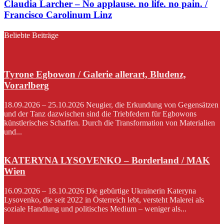
Claudia Larcher – No applause. no life. no pain. /
Francisco Carolinum Linz
Beliebte Beiträge
Tyrone Egbowon / Galerie allerart, Bludenz,
Vorarlberg
18.09.2026 – 25.10.2026 Neugier, die Erkundung von Gegensätzen
und der Tanz dazwischen sind die Triebfedern für Egbowons
künstlerisches Schaffen. Durch die Transformation von Materialien
und...
KATERYNA LYSOVENKO – Borderland / MAK
Wien
16.09.2026 – 18.10.2026 Die gebürtige Ukrainerin Kateryna
Lysovenko, die seit 2022 in Österreich lebt, versteht Malerei als
soziale Handlung und politisches Medium – weniger als...