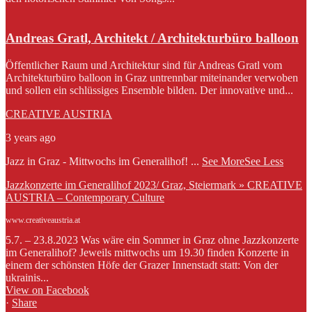
Andreas Gratl, Architekt / Architekturbüro balloon
Öffentlicher Raum und Architektur sind für Andreas Gratl vom
Architekturbüro balloon in Graz untrennbar miteinander verwoben
und sollen ein schlüssiges Ensemble bilden. Der innovative und...
CREATIVE AUSTRIA
3 years ago
Jazz in Graz - Mittwochs im Generalihof!
...
See More
See Less
Jazzkonzerte im Generalihof 2023/ Graz, Steiermark » CREATIVE
AUSTRIA – Contemporary Culture
www.creativeaustria.at
5.7. – 23.8.2023 Was wäre ein Sommer in Graz ohne Jazzkonzerte
im Generalihof? Jeweils mittwochs um 19.30 finden Konzerte in
einem der schönsten Höfe der Grazer Innenstadt statt: Von der
ukrainis...
View on Facebook
·
Share