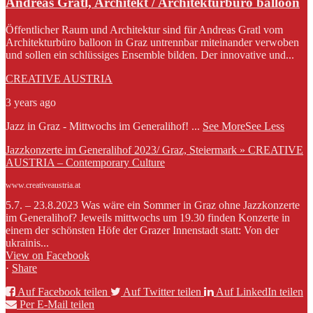
Andreas Gratl, Architekt / Architekturbüro balloon
Öffentlicher Raum und Architektur sind für Andreas Gratl vom
Architekturbüro balloon in Graz untrennbar miteinander verwoben
und sollen ein schlüssiges Ensemble bilden. Der innovative und...
CREATIVE AUSTRIA
3 years ago
Jazz in Graz - Mittwochs im Generalihof!
...
See More
See Less
Jazzkonzerte im Generalihof 2023/ Graz, Steiermark » CREATIVE
AUSTRIA – Contemporary Culture
www.creativeaustria.at
5.7. – 23.8.2023 Was wäre ein Sommer in Graz ohne Jazzkonzerte
im Generalihof? Jeweils mittwochs um 19.30 finden Konzerte in
einem der schönsten Höfe der Grazer Innenstadt statt: Von der
ukrainis...
View on Facebook
·
Share
Auf Facebook teilen
Auf Twitter teilen
Auf LinkedIn teilen
Per E-Mail teilen