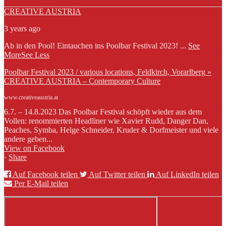
CREATIVE AUSTRIA
3 years ago
Ab in den Pool! Eintauchen ins Poolbar Festival 2023!
...
See
More
See Less
Poolbar Festival 2023 / various locations, Feldkirch, Vorarlberg »
CREATIVE AUSTRIA – Contemporary Culture
www.creativeaustria.at
6.7. – 14.8.2023 Das Poolbar Festival schöpft wieder aus dem
Vollen: renommierten Headliner wie Xavier Rudd, Danger Dan,
Peaches, Symba, Helge Schneider, Kruder & Dorfmeister und viele
andere geben...
View on Facebook
·
Share
Auf Facebook teilen
Auf Twitter teilen
Auf LinkedIn teilen
Per E-Mail teilen