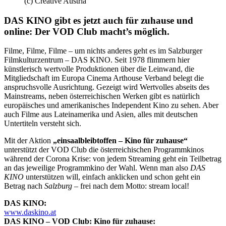
(c) Creative Austria
DAS KINO gibt es jetzt auch für zuhause und
online: Der VOD Club macht’s möglich.
Filme, Filme, Filme – um nichts anderes geht es im Salzburger
Filmkulturzentrum – DAS KINO. Seit 1978 flimmern hier
künstlerisch wertvolle Produktionen über die Leinwand, die
Mitgliedschaft im Europa Cinema Arthouse Verband belegt die
anspruchsvolle Ausrichtung. Gezeigt wird Wertvolles abseits des
Mainstreams, neben österreichischen Werken gibt es natürlich
europäisches und amerikanisches Independent Kino zu sehen. Aber
auch Filme aus Lateinamerika und Asien, alles mit deutschen
Untertiteln versteht sich.
Mit der Aktion
„einsaalbleibtoffen – Kino für zuhause“
unterstützt der VOD Club die österreichischen Programmkinos
während der Corona Krise: von jedem Streaming geht ein Teilbetrag
an das jeweilige Programmkino der Wahl. Wenn man also
DAS
KINO
unterstützen will, einfach anklicken und schon geht ein
Betrag nach
Salzburg
– frei nach dem Motto: stream local!
DAS KINO:
www.daskino.at
DAS KINO – VOD Club: Kino für zuhause: