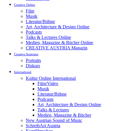
Creative Online
Film
Musik
Literatur/Bühne
Art, Architecture & Design Online
Podcasts
Talks & Lectures Online
Medien, Magazine & Bücher Online
CREATIVE AUSTRIA Magazin
Creative Austrians
Portraits
Diskurs
International
Kultur Online International
Film/Video
Musik
Literatur/Bühne
Podcasts
Art, Architecture & Design Online
Talks & Lectures
Medien, Magazine & Bücher
New Austrian Sound of Music
SchreibArt Austria
Kurzfilmschau