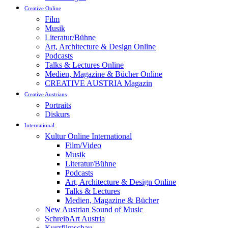
Creative Online
Film
Musik
Literatur/Bühne
Art, Architecture & Design Online
Podcasts
Talks & Lectures Online
Medien, Magazine & Bücher Online
CREATIVE AUSTRIA Magazin
Creative Austrians
Portraits
Diskurs
International
Kultur Online International
Film/Video
Musik
Literatur/Bühne
Podcasts
Art, Architecture & Design Online
Talks & Lectures
Medien, Magazine & Bücher
New Austrian Sound of Music
SchreibArt Austria
Kurzfilmschau