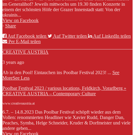
im Generalihof? Jeweils mittwochs um 19.30 finden Konzerte in
einem der schönsten Höfe der Grazer Innenstadt statt: Von der
ukrainis...
View on Facebook
·
Share
Auf Facebook teilen
Auf Twitter teilen
Auf LinkedIn teilen
Per E-Mail teilen
CREATIVE AUSTRIA
3 years ago
Ab in den Pool! Eintauchen ins Poolbar Festival 2023!
...
See
More
See Less
Poolbar Festival 2023 / various locations, Feldkirch, Vorarlberg »
CREATIVE AUSTRIA – Contemporary Culture
www.creativeaustria.at
6.7. – 14.8.2023 Das Poolbar Festival schöpft wieder aus dem
Vollen: renommierten Headliner wie Xavier Rudd, Danger Dan,
Peaches, Symba, Helge Schneider, Kruder & Dorfmeister und viele
andere geben...
View on Facebook