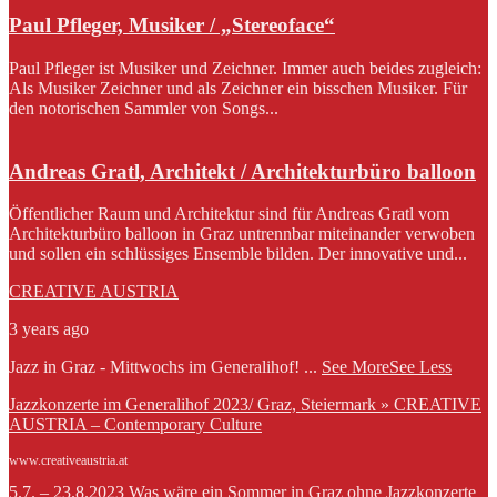
Paul Pfleger, Musiker / „Stereoface“
Paul Pfleger ist Musiker und Zeichner. Immer auch beides zugleich:
Als Musiker Zeichner und als Zeichner ein bisschen Musiker. Für
den notorischen Sammler von Songs...
Andreas Gratl, Architekt / Architekturbüro balloon
Öffentlicher Raum und Architektur sind für Andreas Gratl vom
Architekturbüro balloon in Graz untrennbar miteinander verwoben
und sollen ein schlüssiges Ensemble bilden. Der innovative und...
CREATIVE AUSTRIA
3 years ago
Jazz in Graz - Mittwochs im Generalihof!
...
See More
See Less
Jazzkonzerte im Generalihof 2023/ Graz, Steiermark » CREATIVE
AUSTRIA – Contemporary Culture
www.creativeaustria.at
5.7. – 23.8.2023 Was wäre ein Sommer in Graz ohne Jazzkonzerte