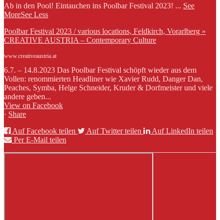
Ab in den Pool! Eintauchen ins Poolbar Festival 2023!
...
See
More
See Less
Poolbar Festival 2023 / various locations, Feldkirch, Vorarlberg »
CREATIVE AUSTRIA – Contemporary Culture
www.creativeaustria.at
6.7. – 14.8.2023 Das Poolbar Festival schöpft wieder aus dem
Vollen: renommierten Headliner wie Xavier Rudd, Danger Dan,
Peaches, Symba, Helge Schneider, Kruder & Dorfmeister und viele
andere geben...
View on Facebook
·
Share
Auf Facebook teilen
Auf Twitter teilen
Auf LinkedIn teilen
Per E-Mail teilen