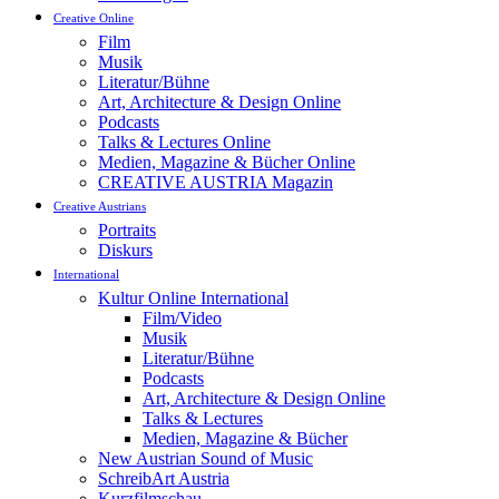
Creative Online
Film
Musik
Literatur/Bühne
Art, Architecture & Design Online
Podcasts
Talks & Lectures Online
Medien, Magazine & Bücher Online
CREATIVE AUSTRIA Magazin
Creative Austrians
Portraits
Diskurs
International
Kultur Online International
Film/Video
Musik
Literatur/Bühne
Podcasts
Art, Architecture & Design Online
Talks & Lectures
Medien, Magazine & Bücher
New Austrian Sound of Music
SchreibArt Austria
Kurzfilmschau