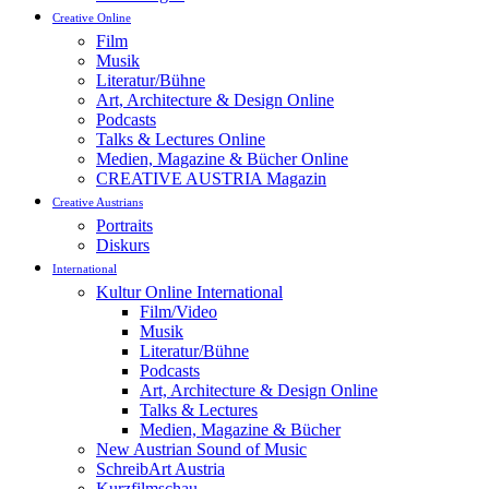
Creative Online
Film
Musik
Literatur/Bühne
Art, Architecture & Design Online
Podcasts
Talks & Lectures Online
Medien, Magazine & Bücher Online
CREATIVE AUSTRIA Magazin
Creative Austrians
Portraits
Diskurs
International
Kultur Online International
Film/Video
Musik
Literatur/Bühne
Podcasts
Art, Architecture & Design Online
Talks & Lectures
Medien, Magazine & Bücher
New Austrian Sound of Music
SchreibArt Austria
Kurzfilmschau