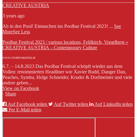
CREATIVE AUSTRIA
3 years ago
Ab in den Pool! Eintauchen ins Poolbar Festival 2023!
...
See
More
See Less
Poolbar Festival 2023 / various locations, Feldkirch, Vorarlberg »
CREATIVE AUSTRIA – Contemporary Culture
www.creativeaustria.at
6.7. – 14.8.2023 Das Poolbar Festival schöpft wieder aus dem
Vollen: renommierten Headliner wie Xavier Rudd, Danger Dan,
Peaches, Symba, Helge Schneider, Kruder & Dorfmeister und viele
andere geben...
View on Facebook
·
Share
Auf Facebook teilen
Auf Twitter teilen
Auf LinkedIn teilen
Per E-Mail teilen