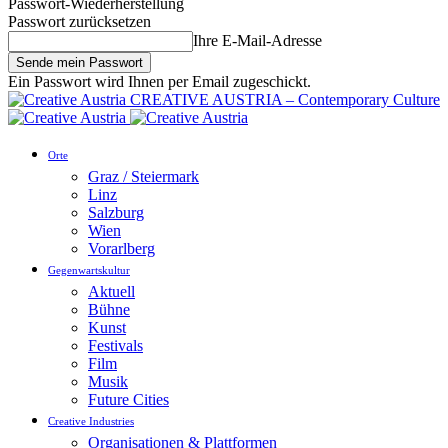
Passwort-Wiederherstellung
Passwort zurücksetzen
Ihre E-Mail-Adresse
Ein Passwort wird Ihnen per Email zugeschickt.
CREATIVE AUSTRIA – Contemporary Culture
Orte
Graz / Steiermark
Linz
Salzburg
Wien
Vorarlberg
Gegenwartskultur
Aktuell
Bühne
Kunst
Festivals
Film
Musik
Future Cities
Creative Industries
Organisationen & Plattformen