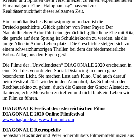
Kreisen und Spiralen dreht verschmelzen zu einem experimentellen
Filmamalgam. Eine „Halbphantasy“ passend zur
Realitätsentrücktheit dieser seltsamen Zeit.
Ein komödiantisches Kontrastprogramm dazu ist die
Dreiecksgeschichte „Glück gehabt“ von Peter Payer: Der
Nachhilfelehrer Artur führt eine gemächlich-glückliche Ehe mit Rita,
die gerade auf dem Sprung ist Schuldirektorin zu werden, als die
junge Alice in Arturs Leben platzt. Die Geschichte steigert sich zu
einem schwarzhumorigen Thriller, bei dem der biedermeierliche
Bobo- Alltag aus den Fugen gerät.
Die Filme der „Unvollendeten“ DIAGONALE 2020 erscheinen in
einer Zeit des verordneten Social-Distancing in einem ganz
besonderen Licht. Sie machen Lust aufs Kino. Und auch darauf,
beim Festival 2021 wieder in den Annenhof, das Schubert- oder
Rechbauerkino zu gehen, durch die Gassen der Grazer Altstadt zu
flanieren, echte Menschen zu treffen und nicht bloß ein Leben wie
im Film zu führen.
DIAGONALE Festival des österreichischen Films
DIAGONALE 2020 Online Filmfestival
www.diagonale.at
www.flimmit.com
DIAGONALE Retrospektiv
Sebastian Höglinger und Peter Schernhubers Filmempfehlungen aus