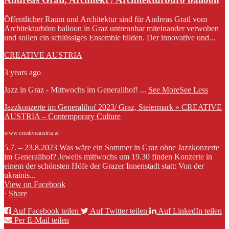
Öffentlicher Raum und Architektur sind für Andreas Gratl vom
Architekturbüro balloon in Graz untrennbar miteinander verwoben
und sollen ein schlüssiges Ensemble bilden. Der innovative und...
CREATIVE AUSTRIA
3 years ago
Jazz in Graz - Mittwochs im Generalihof!
...
See More
See Less
Jazzkonzerte im Generalihof 2023/ Graz, Steiermark » CREATIVE
AUSTRIA – Contemporary Culture
www.creativeaustria.at
5.7. – 23.8.2023 Was wäre ein Sommer in Graz ohne Jazzkonzerte
im Generalihof? Jeweils mittwochs um 19.30 finden Konzerte in
einem der schönsten Höfe der Grazer Innenstadt statt: Von der
ukrainis...
View on Facebook
·
Share
Auf Facebook teilen
Auf Twitter teilen
Auf LinkedIn teilen
Per E-Mail teilen