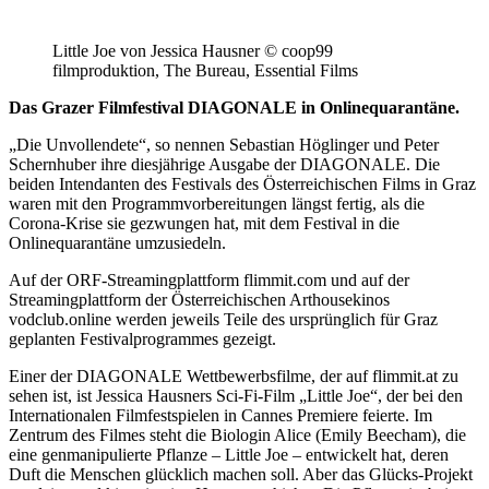
Little Joe von Jessica Hausner © coop99
filmproduktion, The Bureau, Essential Films
Das Grazer Filmfestival DIAGONALE in Onlinequarantäne.
„Die Unvollendete“, so nennen Sebastian Höglinger und Peter
Schernhuber ihre diesjährige Ausgabe der DIAGONALE. Die
beiden Intendanten des Festivals des Österreichischen Films in Graz
waren mit den Programmvorbereitungen längst fertig, als die
Corona-Krise sie gezwungen hat, mit dem Festival in die
Onlinequarantäne umzusiedeln.
Auf der ORF-Streamingplattform flimmit.com und auf der
Streamingplattform der Österreichischen Arthousekinos
vodclub.online werden jeweils Teile des ursprünglich für Graz
geplanten Festivalprogrammes gezeigt.
Einer der DIAGONALE Wettbewerbsfilme, der auf flimmit.at zu
sehen ist, ist Jessica Hausners Sci-Fi-Film „Little Joe“, der bei den
Internationalen Filmfestspielen in Cannes Premiere feierte. Im
Zentrum des Filmes steht die Biologin Alice (Emily Beecham), die
eine genmanipulierte Pflanze – Little Joe – entwickelt hat, deren
Duft die Menschen glücklich machen soll. Aber das Glücks-Projekt