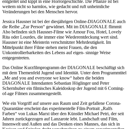
entgleitet und kippt in eine Horrorgeschichte. Die Pflanze ist bei
weitem nicht so harmlos, wie gedacht und ruft unheimliche
Veränderungen bei den Menschen hervor.
Jessica Hausner ist bei der diesjährigen Online-DIAGONALE auch
die Reihe „Zur Person“ gewidmet. Mit im DIAGONALE flimmit
Abo befinden sich Hausner-Filme wie Amour Fou, Hotel, Lovely
Rita oder Lourdes, die immer eine Wiederentdeckung wert sind.
Hausner ist eine Meisterin verschmitzter Mehrdeutigkeit. Im
Mittelpunkt ihrer Filme stehen meist Frauen, die den
Unkontrollierbarkeiten des Lebens auf eigen- sinnige Weise
entgegentreten.
Das Online Kurzfilmprogramm der DIAGONALE beschäftigt sich
mit dem Themenfeld Jugend und Identität. Unter dem Programmtitel
„Me and you and everyone we know“ haben die beiden
DIAGONALE Intendanten Sebastian Höglinger und Peter
Schernhuber ein filmisches Kaleidoskop der Jugend mit 6 Coming-
of-age Filmen zusammengestellt.
Wie ein Vorgriff auf unsere aus Raum und Zeit gefallene Corona-
Quarantäne erscheint das experimentelle Film-Portrait „Ralfs
Farben“ von Lukas Marxt über den Künstler Michael Petri, der seit
Jahren zurückgezogen auf Lanzarote lebt. Landschaft und Film,
Innenwelt und Außen und das Denken eines Mannes, das sich in