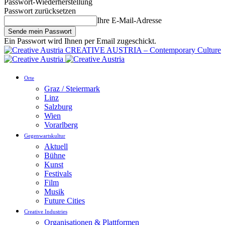
Passwort-Wiederherstellung
Passwort zurücksetzen
Ihre E-Mail-Adresse
Ein Passwort wird Ihnen per Email zugeschickt.
CREATIVE AUSTRIA – Contemporary Culture
Orte
Graz / Steiermark
Linz
Salzburg
Wien
Vorarlberg
Gegenwartskultur
Aktuell
Bühne
Kunst
Festivals
Film
Musik
Future Cities
Creative Industries
Organisationen & Plattformen