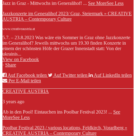
Jazz in Graz - Mittwochs im Generalihof!
...
See More
See Less
Jazzkonzerte im Generalihof 2023/ Graz, Steiermark » CREATIVE
AUSTRIA – Contemporary Culture
www.creativeaustria.at
5.7. – 23.8.2023 Was wäre ein Sommer in Graz ohne Jazzkonzerte
im Generalihof? Jeweils mittwochs um 19.30 finden Konzerte in
einem der schönsten Höfe der Grazer Innenstadt statt: Von der
ukrainis...
View on Facebook
·
Share
Auf Facebook teilen
Auf Twitter teilen
Auf LinkedIn teilen
Per E-Mail teilen
CREATIVE AUSTRIA
3 years ago
Ab in den Pool! Eintauchen ins Poolbar Festival 2023!
...
See
More
See Less
Poolbar Festival 2023 / various locations, Feldkirch, Vorarlberg »
CREATIVE AUSTRIA – Contemporary Culture