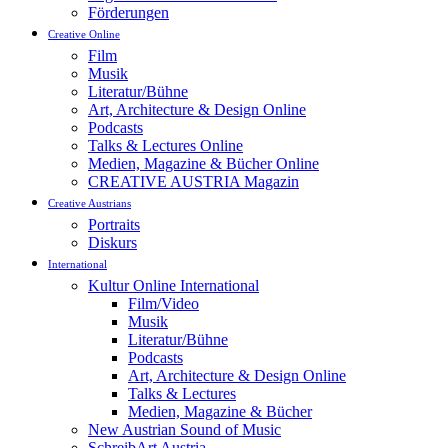
Förderungen
Creative Online
Film
Musik
Literatur/Bühne
Art, Architecture & Design Online
Podcasts
Talks & Lectures Online
Medien, Magazine & Bücher Online
CREATIVE AUSTRIA Magazin
Creative Austrians
Portraits
Diskurs
International
Kultur Online International
Film/Video
Musik
Literatur/Bühne
Podcasts
Art, Architecture & Design Online
Talks & Lectures
Medien, Magazine & Bücher
New Austrian Sound of Music
SchreibArt Austria