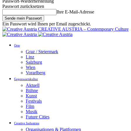
Passwort-Wiederherstellung
Passwort zurücksetzen
Ihre E-Mail-Adresse
Ein Passwort wird Ihnen per Email zugeschickt.
CREATIVE AUSTRIA – Contemporary Culture
Orte
Graz / Steiermark
Linz
Salzburg
Wien
Vorarlberg
Gegenwartskultur
Aktuell
Bühne
Kunst
Festivals
Film
Musik
Future Cities
Creative Industries
Organisationen & Plattformen