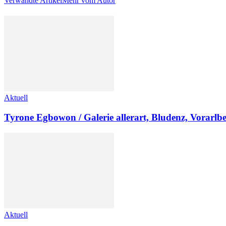
Verwandte Artikel
Mehr vom Autor
Aktuell
Tyrone Egbowon / Galerie allerart, Bludenz, Vorarlb
Aktuell