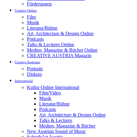
Förderungen
Creative Online
Film
Musik
Literatur/Bühne
Art, Architecture & Design Online
Podcasts
Talks & Lectures Online
Medien, Magazine & Bücher Online
CREATIVE AUSTRIA Magazin
Creative Austrians
Portraits
Diskurs
International
Kultur Online International
Film/Video
Musik
Literatur/Bühne
Podcasts
Art, Architecture & Design Online
Talks & Lectures
Medien, Magazine & Bücher
New Austrian Sound of Music
SchreibArt Austria