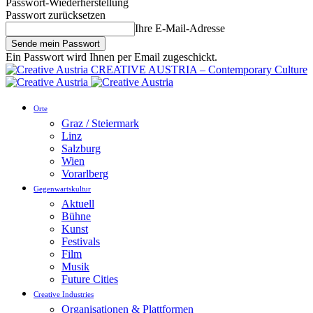
Passwort-Wiederherstellung
Passwort zurücksetzen
Ihre E-Mail-Adresse
Ein Passwort wird Ihnen per Email zugeschickt.
CREATIVE AUSTRIA – Contemporary Culture
Orte
Graz / Steiermark
Linz
Salzburg
Wien
Vorarlberg
Gegenwartskultur
Aktuell
Bühne
Kunst
Festivals
Film
Musik
Future Cities
Creative Industries
Organisationen & Plattformen