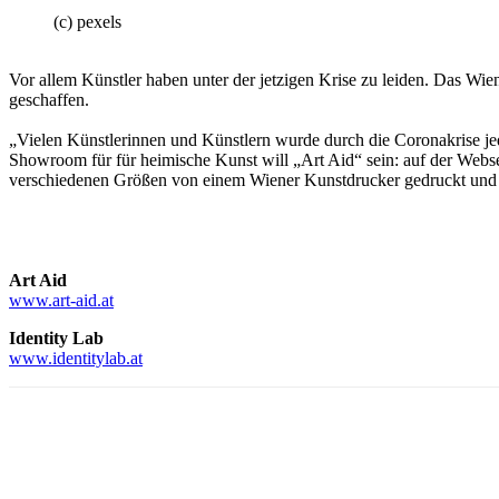
(c) pexels
Vor allem Künstler haben unter der jetzigen Krise zu leiden. Das Wien
geschaffen.
„Vielen Künstlerinnen und Künstlern wurde durch die Coronakrise jed
Showroom für für heimische Kunst will „Art Aid“ sein: auf der Webse
verschiedenen Größen von einem Wiener Kunstdrucker gedruckt und 
Art Aid
www.art-aid.
at
Identity Lab
w
ww.identitylab.at