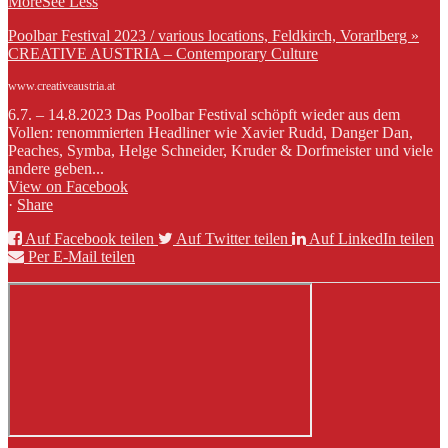
More
See Less
Poolbar Festival 2023 / various locations, Feldkirch, Vorarlberg »
CREATIVE AUSTRIA – Contemporary Culture
www.creativeaustria.at
6.7. – 14.8.2023 Das Poolbar Festival schöpft wieder aus dem
Vollen: renommierten Headliner wie Xavier Rudd, Danger Dan,
Peaches, Symba, Helge Schneider, Kruder & Dorfmeister und viele
andere geben...
View on Facebook
·
Share
Auf Facebook teilen
Auf Twitter teilen
Auf LinkedIn teilen
Per E-Mail teilen