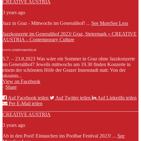
CREATIVE AUSTRIA
3 years ago
Jazz in Graz - Mittwochs im Generalihof!
...
See More
See Less
Jazzkonzerte im Generalihof 2023/ Graz, Steiermark » CREATIVE
AUSTRIA – Contemporary Culture
www.creativeaustria.at
5.7. – 23.8.2023 Was wäre ein Sommer in Graz ohne Jazzkonzerte
im Generalihof? Jeweils mittwochs um 19.30 finden Konzerte in
einem der schönsten Höfe der Grazer Innenstadt statt: Von der
ukrainis...
View on Facebook
·
Share
Auf Facebook teilen
Auf Twitter teilen
Auf LinkedIn teilen
Per E-Mail teilen
CREATIVE AUSTRIA
3 years ago
Ab in den Pool! Eintauchen ins Poolbar Festival 2023!
...
See