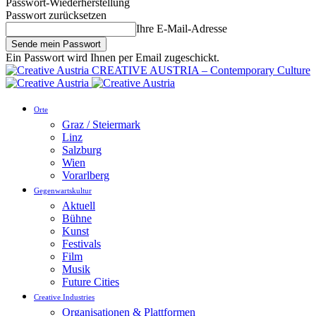
Passwort-Wiederherstellung
Passwort zurücksetzen
Ihre E-Mail-Adresse
Ein Passwort wird Ihnen per Email zugeschickt.
CREATIVE AUSTRIA – Contemporary Culture
Orte
Graz / Steiermark
Linz
Salzburg
Wien
Vorarlberg
Gegenwartskultur
Aktuell
Bühne
Kunst
Festivals
Film
Musik
Future Cities
Creative Industries
Organisationen & Plattformen