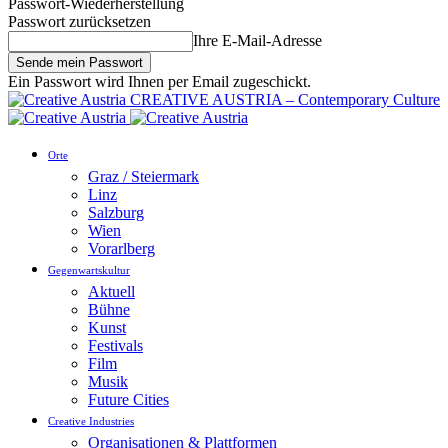
Passwort-Wiederherstellung
Passwort zurücksetzen
Ihre E-Mail-Adresse
Ein Passwort wird Ihnen per Email zugeschickt.
CREATIVE AUSTRIA – Contemporary Culture
Orte
Graz / Steiermark
Linz
Salzburg
Wien
Vorarlberg
Gegenwartskultur
Aktuell
Bühne
Kunst
Festivals
Film
Musik
Future Cities
Creative Industries
Organisationen & Plattformen