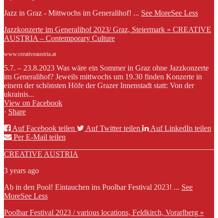
Jazz in Graz - Mittwochs im Generalihof!
...
See More
See Less
Jazzkonzerte im Generalihof 2023/ Graz, Steiermark » CREATIVE
AUSTRIA – Contemporary Culture
www.creativeaustria.at
5.7. – 23.8.2023 Was wäre ein Sommer in Graz ohne Jazzkonzerte
im Generalihof? Jeweils mittwochs um 19.30 finden Konzerte in
einem der schönsten Höfe der Grazer Innenstadt statt: Von der
ukrainis...
View on Facebook
·
Share
Auf Facebook teilen
Auf Twitter teilen
Auf LinkedIn teilen
Per E-Mail teilen
CREATIVE AUSTRIA
3 years ago
Ab in den Pool! Eintauchen ins Poolbar Festival 2023!
...
See
More
See Less
Poolbar Festival 2023 / various locations, Feldkirch, Vorarlberg »