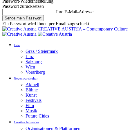
Passwort-Wiederherstellung
Passwort zurücksetzen
Ihre E-Mail-Adresse
Ein Passwort wird Ihnen per Email zugeschickt.
CREATIVE AUSTRIA – Contemporary Culture
Orte
Graz / Steiermark
Linz
Salzburg
Wien
Vorarlberg
Gegenwartskultur
Aktuell
Bühne
Kunst
Festivals
Film
Musik
Future Cities
Creative Industries
Organisationen & Plattformen