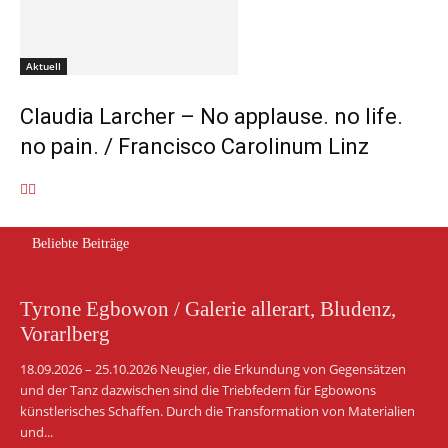
Aktuell
Claudia Larcher – No applause. no life.
no pain. / Francisco Carolinum Linz
Beliebte Beiträge
Tyrone Egbowon / Galerie allerart, Bludenz,
Vorarlberg
18.09.2026 – 25.10.2026 Neugier, die Erkundung von Gegensätzen
und der Tanz dazwischen sind die Triebfedern für Egbowons
künstlerisches Schaffen. Durch die Transformation von Materialien
und...