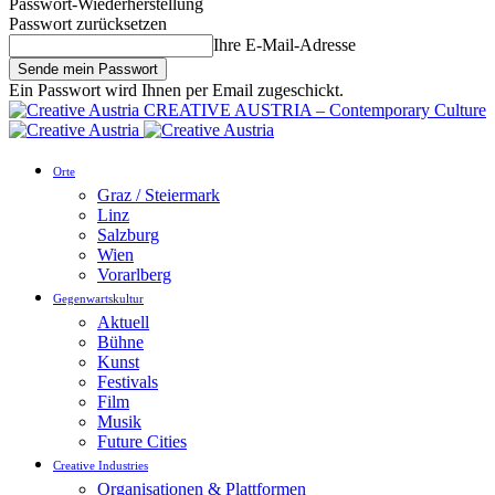
Passwort-Wiederherstellung
Passwort zurücksetzen
Ihre E-Mail-Adresse
Ein Passwort wird Ihnen per Email zugeschickt.
CREATIVE AUSTRIA – Contemporary Culture
Orte
Graz / Steiermark
Linz
Salzburg
Wien
Vorarlberg
Gegenwartskultur
Aktuell
Bühne
Kunst
Festivals
Film
Musik
Future Cities
Creative Industries
Organisationen & Plattformen