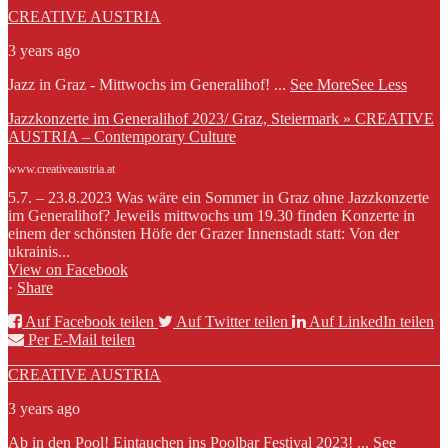
CREATIVE AUSTRIA
3 years ago
Jazz in Graz - Mittwochs im Generalihof!
...
See More
See Less
Jazzkonzerte im Generalihof 2023/ Graz, Steiermark » CREATIVE
AUSTRIA – Contemporary Culture
www.creativeaustria.at
5.7. – 23.8.2023 Was wäre ein Sommer in Graz ohne Jazzkonzerte
im Generalihof? Jeweils mittwochs um 19.30 finden Konzerte in
einem der schönsten Höfe der Grazer Innenstadt statt: Von der
ukrainis...
View on Facebook
·
Share
Auf Facebook teilen
Auf Twitter teilen
Auf LinkedIn teilen
Per E-Mail teilen
CREATIVE AUSTRIA
3 years ago
Ab in den Pool! Eintauchen ins Poolbar Festival 2023!
...
See