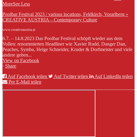
More
See Less
Poolbar Festival 2023 / various locations, Feldkirch, Vorarlberg »
CREATIVE AUSTRIA – Contemporary Culture
www.creativeaustria.at
6.7. – 14.8.2023 Das Poolbar Festival schöpft wieder aus dem
Vollen: renommierten Headliner wie Xavier Rudd, Danger Dan,
Peaches, Symba, Helge Schneider, Kruder & Dorfmeister und viele
andere geben...
View on Facebook
·
Share
Auf Facebook teilen
Auf Twitter teilen
Auf LinkedIn teilen
Per E-Mail teilen