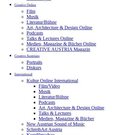
Creative Online
Film
Musik
Literatur/Bühne
Art, Architecture & Design Online
Podcasts
Talks & Lectures Online
Medien, Magazine & Bücher Online
CREATIVE AUSTRIA Magazin
Creative Austrians
Portraits
Diskurs
International
Kultur Online International
Film/Video
Musik
Literatur/Bühne
Podcasts
Art, Architecture & Design Online
Talks & Lectures
Medien, Magazine & Bücher
New Austrian Sound of Music
SchreibArt Austria
Kurzfilmschau