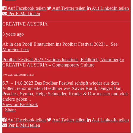
Auf Facebook teilen
Auf Twitter teilen
Auf LinkedIn teilen
Per E-Mail teilen
CREATIVE AUSTRIA
3 years ago
Ab in den Pool! Eintauchen ins Poolbar Festival 2023!
...
See
More
See Less
Poolbar Festival 2023 / various locations, Feldkirch, Vorarlberg »
CREATIVE AUSTRIA – Contemporary Culture
www.creativeaustria.at
6.7. – 14.8.2023 Das Poolbar Festival schöpft wieder aus dem
Vollen: renommierten Headliner wie Xavier Rudd, Danger Dan,
Peaches, Symba, Helge Schneider, Kruder & Dorfmeister und viele
andere geben...
View on Facebook
·
Share
Auf Facebook teilen
Auf Twitter teilen
Auf LinkedIn teilen
Per E-Mail teilen