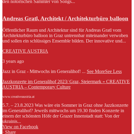
den notorischen Sammler von Songs...
Andreas Gratl, Architekt / Architekturbüro balloon
Öffentlicher Raum und Architektur sind für Andreas Gratl vom
Architekturbüro balloon in Graz untrennbar miteinander verwoben
und sollen ein schlüssiges Ensemble bilden. Der innovative und...
CREATIVE AUSTRIA
3 years ago
Jazz in Graz - Mittwochs im Generalihof!
...
See More
See Less
Jazzkonzerte im Generalihof 2023/ Graz, Steiermark » CREATIVE
AUSTRIA – Contemporary Culture
www.creativeaustria.at
5.7. – 23.8.2023 Was wäre ein Sommer in Graz ohne Jazzkonzerte
im Generalihof? Jeweils mittwochs um 19.30 finden Konzerte in
einem der schönsten Höfe der Grazer Innenstadt statt: Von der
ukrainis...
View on Facebook
·
Share